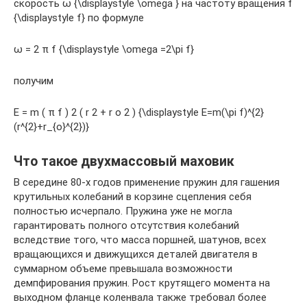
скорость ω {\displaystyle \omega } на частоту вращения f
{\displaystyle f} по формуле
ω = 2 π f {\displaystyle \omega =2\pi f}
получим
E = m ( π f ) 2 ( r 2 + r o 2 ) {\displaystyle E=m(\pi f)^{2}
(r^{2}+r_{o}^{2})}
Что такое двухмассовый маховик
В середине 80-х годов применение пружин для гашения
крутильных колебаний в корзине сцепления себя
полностью исчерпало. Пружина уже не могла
гарантировать полного отсутствия колебаний
вследствие того, что масса поршней, шатунов, всех
вращающихся и движущихся деталей двигателя в
суммарном объеме превышала возможности
демпфирования пружин. Рост крутящего момента на
выходном фланце коленвала также требовал более