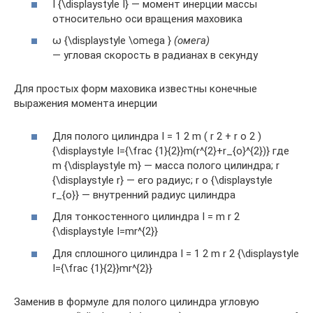
I {\displaystyle I} — момент инерции массы
относительно оси вращения маховика
ω {\displaystyle \omega }
(омега)
— угловая скорость в радианах в секунду
Для простых форм маховика известны конечные
выражения момента инерции
Для полого цилиндра I = 1 2 m ( r 2 + r o 2 )
{\displaystyle I={\frac {1}{2}}m(r^{2}+r_{o}^{2})} где
m {\displaystyle m} — масса полого цилиндра; r
{\displaystyle r} — его радиус; r o {\displaystyle
r_{o}} — внутренний радиус цилиндра
Для тонкостенного цилиндра I = m r 2
{\displaystyle I=mr^{2}}
Для сплошного цилиндра I = 1 2 m r 2 {\displaystyle
I={\frac {1}{2}}mr^{2}}
Заменив в формуле для полого цилиндра угловую