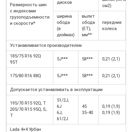
дисков
Размерность шин
см2)
с индексами
ширина
вылет
грузоподъемности
обода
обода
передние
з
и скорости*
(в
(ET),
колеса
к
дюймах)
мм**
Устанавливается производителем
185/75 R16 92Q
0
5J***
58***
0,21 (2,1)
95T
(
0
175/80 R16 88Q
5J***
58***
0,21 (2,1)
(
Допускается устанавливать в эксплуатации
51/2J,
0
195/70 R15 92Q, T
6J
45
0,19 (1,9)
(
205/70 R15 95Q, S,
6J,
35-40
0,19 (1,9)
0
T
61/2J
(
Lada 4×4 Урбан