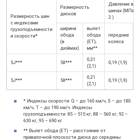
Давление воз
Размерность
шинах (МПа (к
дисков
Размерность шин
2 )
с индексами
ширина
вылет
грузоподъемности
обода
обода
передние
з
и скорости*
(в
(ET),
колеса
к
дюймах)
мм**
0,21
5J***
58***
0,19 (1,9)
(2,1)
0,21
5J***
58***
0,19 (1,9)
(2,1)
* Индексы скорости: Q – до 160 км/ч, S – до 180
км/ч, Т – до 190 км/ч. Индексы
грузоподъемности: 85 – 515 кг, 88 – 560 кг, 92 –
630 кг, 95 – 690 кг.
** Вылет обода (ЕТ) – расстояние от
привалочной плоскости диска до середины