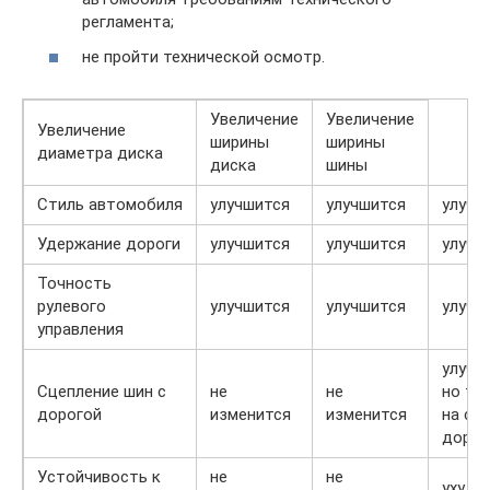
регламента;
не пройти технической осмотр.
Увеличение
Увеличение
Увеличение
ширины
ширины
диаметра диска
диска
шины
Стиль автомобиля
улучшится
улучшится
улучш
Удержание дороги
улучшится
улучшится
улучш
Точность
рулевого
улучшится
улучшится
улучш
управления
улучш
Сцепление шин с
не
не
но то
дорогой
изменится
изменится
на су
дорог
Устойчивость к
не
не
ухудш