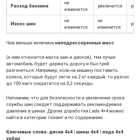
не
Расход бензина
увеличится
уве
изменится
не
не
Износ шин
уве
изменится
изменится
Чем меньше величина
неподрессоренных масс
(к ним относится масса шин и дисков), тем лучше
автомобиль будет держать дорогу и быстрей
разгоняться. Например, если на машину поставить
колеса, которые будут легче на 2 кг каждый, то разгон
до 100 км/ч сократится на 0,2 секунды.
Напомним, что для безопасности и увеличения срока
службы шин следует поддерживать рекомендуемое
давление в шинах. Другие доработки Lada 4×4 можно
найти в категории тюнинг и по содержанию.
Ключевые слова: диски 4х4 | шины 4х4 | лада 4х4
урбан