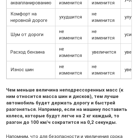
аквапланированию
изменится
изменится
Комфорт на
не
ухудшится
улучш
неровной дороге
изменится
не
не
Шум от дороги
усили
изменится
изменится
не
Расход бензина
увеличится
увели
изменится
не
не
Износ шин
увели
изменится
изменится
Чем меньше величина неподрессоренных масс (к
ним относится масса шин и дисков), тем лучше
автомобиль будет держать дорогу и быстрей
разгоняться. Например, если на машину поставить
колеса, которые будут легче на 2 кг каждый, то
разгон до 100 км/ч сократится на 0,2 секунды.
Напомним, что для безопасности и увеличения срока