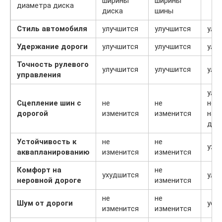
ширины
ширины
диаметра диска
диска
шины
Стиль автомобиля
улучшится
улучшится
улу
Удержание дороги
улучшится
улучшится
улу
Точность рулевого
улучшится
улучшится
улу
управления
улу
Сцепление шин с
не
не
но 
дорогой
изменится
изменится
на с
дор
Устойчивость к
не
не
уху
аквапланированию
изменится
изменится
Комфорт на
не
ухудшится
улу
неровной дороге
изменится
не
не
Шум от дороги
уси
изменится
изменится