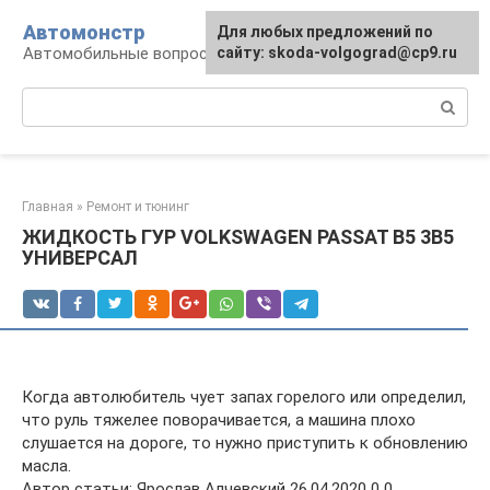
Перейти
Автомонстр
Для любых предложений по
к
Автомобильные вопросы и ответы
сайту: skoda-volgograd@cp9.ru
контенту
Поиск:
Главная
»
Ремонт и тюнинг
ЖИДКОСТЬ ГУР VOLKSWAGEN PASSAT B5 3B5
УНИВЕРСАЛ
Когда автолюбитель чует запах горелого или определил,
что руль тяжелее поворачивается, а машина плохо
слушается на дороге, то нужно приступить к обновлению
масла.
Автор статьи: Ярослав Алчевский 26.04.2020 0 0