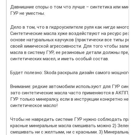
Давнишние споры о том что лучше – синтетика или мине
ГУР не уместны.
Дело в том, что в гидроусилителе руля как нигде много р
Синтетические масла хуже воздействуют на ресурс резин
основе натуральных каучуков (практически все типы рези
своей химической агрессивности. Для того чтобы залива
масла в систему ГУР, ее резиновые детали должны предн
синтетических масел, и иметь особый состав.
Будет полезно: Skoda раскрыла дизайн самого мощного k
Внимание: редкие автомобили используют для ГУР синтет
зато синтетические масла часто применяются в АКПП. За
ГУР только минералку, если в инструкции конкретно не у
синтетическое масло!
Чтобы не навредить системе ГУР нужно соблюдать прави
красные минеральные масла смешивать можно 2) Зеленые
смешивать ни с желтыми, ни с красными. 3) Минеральные 