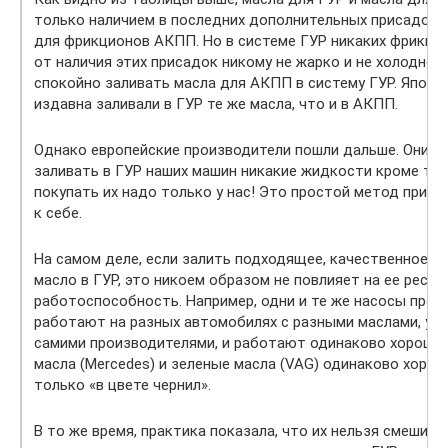
только наличием в последних дополнительных присадок,
для фрикционов АКПП. Но в системе ГУР никаких фрикци
от наличия этих присадок никому не жарко и не холодно.
спокойно заливать масла для АКПП в систему ГУР. Японцы
издавна заливали в ГУР те же масла, что и в АКПП.
Однако европейские производители пошли дальше. Они ск
заливать в ГУР наших машин никакие жидкости кроме тех,
покупать их надо только у нас! Это простой метод прив
к себе.
На самом деле, если залить подходящее, качественное, н
масло в ГУР, это никоем образом не повлияет на ее ресур
работоспособность. Например, одни и те же насосы прои
работают на разных автомобилях с разными маслами, у
самими производителями, и работают одинаково хорошо.
масла (Mercedes) и зеленые масла (VAG) одинаково хорош
только «в цвете чернил».
В то же время, практика показала, что их нельзя смешива