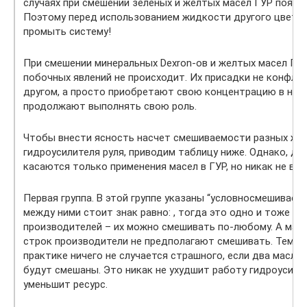
случаях при смешении зеленых и желтых масел ГУР появля
Поэтому перед использованием жидкости другого цвета
промыть систему!
При смешении минеральных Dexron-ов и желтых масел ГУР
побочных явлений не происходит. Их присадки не конфли
другом, а просто приобретают свою концентрацию в нов
продолжают выполнять свою роль.
Чтобы внести ясность насчет смешиваемости разных жи
гидроусилителя руля, приводим таблицу ниже. Однако, да
касаются только применения масел в ГУР, но никак не в 
Первая группа. В этой группе указаны “условносмешиваемы
между ними стоит знак равно: , тогда это одно и тоже м
производителей – их можно смешивать по-любому. А масл
строк производители не предполагают смешивать. Тем не
практике ничего не случается страшного, если два масла
будут смешаны. Это никак не ухудшит работу гидроусилит
уменьшит ресурс.