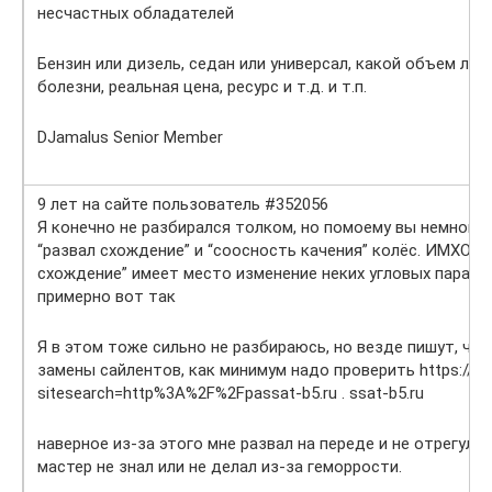
несчастных обладателей
Бензин или дизель, седан или универсал, какой объем луч
болезни, реальная цена, ресурс и т.д. и т.п.
DJamalus Senior Member
9 лет на сайте пользователь #352056
Я конечно не разбирался толком, но помоему вы немного 
“развал схождение” и “соосность качения” колёс. ИМХО: В
схождение” имеет место изменение неких угловых параме
примерно вот так
Я в этом тоже сильно не разбираюсь, но везде пишут, чт
замены сайлентов, как минимум надо проверить https://go
sitesearch=http%3A%2F%2Fpassat-b5.ru . ssat-b5.ru
наверное из-за этого мне развал на переде и не отрегули
мастер не знал или не делал из-за геморрости.