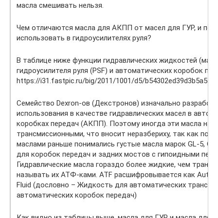
масла смешивать нельзя.
Чем отличаются масла для АКПП от масел для ГУР, и поч
использовать в гидроусилителях руля?
В таблице ниже функции гидравлических жидкостей (масе
гидроусилителя руля (PSF) и автоматических коробок пере
https://i31.fastpic.ru/big/2011/1001/d5/b54302ed39d3b5a54
Семейство Dexron-ов (Декстронов) изначально разработ
использования в качестве гидравлических масел в автом
коробках передач (АКПП). Поэтому иногда эти масла на
трансмиссионными, что вносит неразбериху, так как под
маслами раньше понимались густые масла марок GL-5, GL-
для коробок передач и задних мостов с гипоидными пере
Гидравлические масла гораздо более жидкие, чем транс
называть их АТФ-ками. ATF расшифровывается как Automa
Fluid (дословно – Жидкость для автоматических трансмис
автоматических коробок передач)
Как видно из таблицы выше, масла для ГУР и масла для