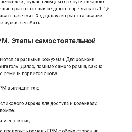
аскачивался, нужно пальцем оттянуть нижнюю
ояние при натяжении не должно превышать 1-1,5
ивать не стоит. Ход цепочки при оттягивании
ие нужно ослабить.
РМ. Этапы самостоятельной
ячется за разными кожухами. Для ревизии
игатель. Далее, помимо самого ремня, важно
то ремень порвется снова.
РМ выглядит так:
стикового экрана для доступа к коленвалу,
 помпе;
 и ее снятие;
о проверить ремень ГРМ с обеих сторон на