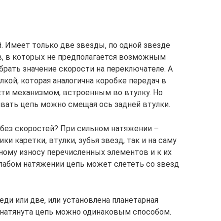
. Имеет только две звезды, по одной звезде
в, в которых не предполагается возможным
брать значение скорости на переключателе. А
кой, которая аналогична коробке передач в
ти механизмом, встроенным во втулку. Но
гивать цепь можно смещая ось задней втулки.
без скоростей? При сильном натяжении –
и каретки, втулки, зубья звезд, так и на саму
ному износу перечисленных элементов и к их
слабом натяжении цепь может слететь со звезд
еди или две, или установлена планетарная
 натянута цепь можно одинаковым способом.