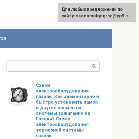
Для любых предложений по
сайту: skoda-volgograd@cp9.ru
гое
Поиск:
Схема
электрооборудования
газель. Как элементарно и
быстро установить замок
и другие элементы
системы зажигания на
Газели? Схема
электрооборудования
тормозной системы
газель