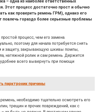
ка ­– одна из наиболее ответственных
я. Этот процесс достаточно прост и обычно
нать как проверить ремень ГРМ), однако его
 повлечь гораздо более серьезные проблемы
простой процесс, чем его замена.
ально, поэтому для начала потребуется снять
ем и защиту, закрывающую шкивы помпы,
ла, натяжной ролик и сам ремень. Держится
е удобнее всего вывернуть при помощи
ть парктроник причины
а ремень, необходимо тщательно осмотреть его
апин, трещин и прочих повреждений, как с
 – их быть не должно. В противном случае