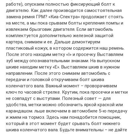
работе), опускаем полностью фиксирующий болт к
двигателю. Как далее производится самостоятельная
замена ремня ГРМ? «Киа-Спектра» продолжает стоять
на месте, а мы пока срываем болты крепления помпы и
извлекаем брызговик двигателя. Если автомобиль
комплектуется дополнительно железной защитой
картера, снимаем и ее. Дальше демонтируем
пластиковый кожух, в котором содержится наш ремень.
После этого находим метку «I» и просечку. Выставляем
зуб между опознавательными знаками. На выпускном
шкиве находим метку «Е». Выставляем шкив в нужном
направлении. После этого снимаем автомобиль с
передачи и головкой откручиваем болт шкива
коленчатого вала. Важный момент – проворачиваем
ключ по часовой стрелке. Крутим, пока просечки и метки
не совпадут с выступами. Полезный совет — для
удобства, метки можно обозначить яркой краской или
карандашом. льше включаем в автомобиле 5-ю передачу
и жмем на тормоз. Здесь нам понадобится помощник,
который в этот момент будет срывать болт нижнего
шкива коленчатого вала. Будьте внимательны – не дайте