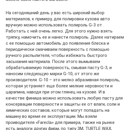
На сегодняшний день у вас есть широкий выбор
материалов, к примеру, для полировки кузова авто
вручную можно использовать полироль G-3 от .
Работать с ней очень легко. Для этого нужно взять
тряпку, намочить ее и нанести полироль. Далее натираем
с ее помощью автомобиль до появления блеска и
периодически смачиваем поверхность с помощью
ручного распылителя, чтобы избежать быстрого
засыхания материала. После этого вымываем
обрабатываемую поверхность, смывая пасту G-3, и
наносим следующую марки G-10, от этого же
производителя. G-10 – это мелко абразивная полироль,
которая устраняет еще более мелкие неровности и
царапина, наводя при этом глянец на кузове. И в
качестве финиша можно использовать любую пасту для
консервации поверхности и защиты ее от влаги, соли и
химических составов, которые могут попадать на
машину во время ее эксплуатации. Мы взяли
проиводителя «Farecla» для примера, также на рынке
есть аналоги других фирм, по типу 3М, TURTLE WAX,