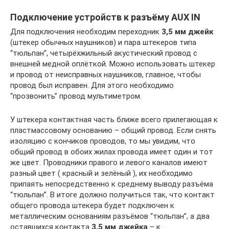
Подключение устройств к разъёму AUX IN
Для подключения необходим переходник
3,5 мм джейк
(штекер обычных наушников) и пара штекеров типа
“тюльпан”, четырёхжильный акустический провод с
внешней медной оплёткой. Можно использовать штекер
и провод от неисправных наушников, главное, чтобы
провод был исправен. Для этого необходимо
“прозвонить” провод мультиметром.
У штекера контактная часть ближе всего прилегающая к
пластмассовому основанию – общий провод. Если снять
изоляцию с кончиков проводов, то мы увидим, что
общий провод в обоих жилах провода имеет один и тот
же цвет. Проводники правого и левого каналов имеют
разный цвет ( красный и зелёный ), их необходимо
припаять непосредственно к среднему выводу разъёма
“тюльпан”. В итоге должно получиться так, что контакт
общего провода штекера будет подключен к
металлическим основаниям разъёмов “тюльпан”, а два
оставшихся контакта
3,5 мм джейка
– к