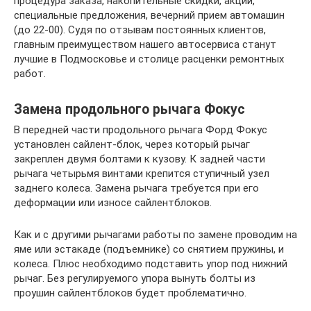
процедура заказа, накопительные скидки, акции,
специальные предложения, вечерний прием автомашин
(до 22-00). Судя по отзывам постоянных клиентов,
главным преимуществом нашего автосервиса станут
лучшие в Подмосковье и столице расценки ремонтных
работ.
Замена продольного рычага Фокус
В передней части продольного рычага Форд Фокус
установлен сайлент-блок, через который рычаг
закреплен двумя болтами к кузову. К задней части
рычага четырьмя винтами крепится ступичный узел
заднего колеса. Замена рычага требуется при его
деформации или износе сайлентблоков.
Как и с другими рычагами работы по замене проводим на
яме или эстакаде (подъемнике) со снятием пружины, и
колеса. Плюс необходимо подставить упор под нижний
рычаг. Без регулируемого упора вынуть болты из
проушин сайлентблоков будет проблематично.