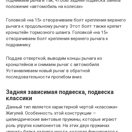
поднимаем рычаги так, чтобы задняя подвеска заняла
положение «автомобиль на колесах».
Головкой «на 15» отворачиваем болт крепления верхнего
рычага к продольному рычагу. Этот болт также крепит
кронштейн тормозного шланга. Головкой «на 15»
отворачиваем болт крепления верхнего рычага к
подрамнику.
Поддев отверткой, выводим концы рычага из
кронштейнов и снимаем рычаг с автомобиля.
Устанавливаем новый рычаг в обратной
последовательности прогибом вниз.
Задняя зависимая подвеска, подвеска
классики
Данный тип является характерной чертой «классики»
Жигулей. Особенность этой конструкции —
цилиндрические винтовые пружины, которые играют
роль упругих компонентов. На этих двух пружинах
«висит» балка заднего моста, которая фиксируется к