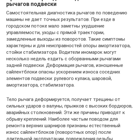
рычагов подвески
Самостоятельная диагностика рычагов по поведению
машины не дает точных результатов. При езде в
городском потоке мало заметны ухудшение
управляемости, уходы с прямой траектории,
замедленные выходы из поворотов. Такие симптомы
характерны и для неисправностей опоры амортизатора,
стойки стабилизатора. Водители иномарок могут
несколько недель ездить с оборванными рычагами
задней подвески. Деформация рычагов, изношенные
сайлентблоки опасны ускорением износа соседних
элементов подвески: рулевого кулака, шаровой,
амортизатора, стабилизатора.
Тело рычага деформируется, получает трещины от
сильных ударов о валуны, прыжков с высоких бордюров,
аварийных столкновений. Эти же причины приводят к
обрыву креплений. Наиболее частым поводом для
ремонта верхних шарниров признаны естественный
износ сайлентблоков (поворотных опор) после
длительной эксплуатации, повреждения резьбы