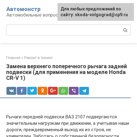
Перейти
Автомонстр
Для любых предложений по
к
Автомобильные вопросы и ответы
сайту: skoda-volgograd@cp9.ru
контенту
Поиск:
Главная
»
Ремонт и тюнинг
Замена верхнего поперечного рычага задней
подвески (для применения на моделе Honda
CR-V 1)
Рычаги передней подвески ВАЗ 2107 подвергаются
значительным нагрузкам при движении, а учитывая наши
дороги, преждевременный выход их из строя, не
удивителен. Заботясь о собственной безопасности