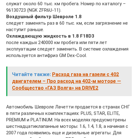
служат около 60 тыс. км пробега. Номер по каталогу –
96130723 (NGK ZFR6U-11).
Воздушный фильтр Шевроле 1.8
следует заменять раз в 60 тыс. км, если загрязнение не
наступит раньше.
Охлаждающую жидкость в 1.8 F18D3
после каждых 240000 км пробега или пяти лет
эксплуатации следует заменить. В системе охлаждения
используется антифриз GM Dex-Cool.
Читайте также:
Расход газа на газели с 402
двигателем – Про расход на 402-м моторе —
Сообщество «ГАЗ Волга» на DRIVE2
Автомобиль Шевроле Лачетти продается в странах СНГ
в пяти различных комплектациях: PLUS, STAR, ELITE,
PREMIUM и PLATINUM. На всех моделях предусмотрены
шестнадцатиклапанные моторы: 1.6, 1.4, 1.8, а начиная с
2007 года появились еще и дизельные агрегаты. Для