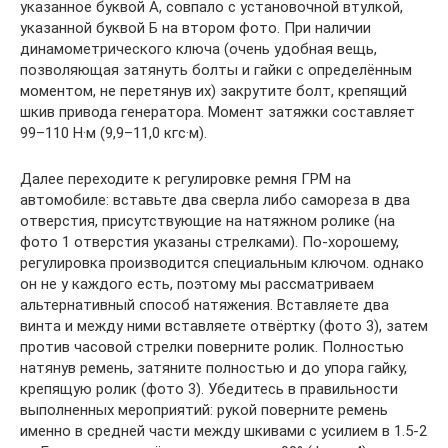
указанное буквой А, совпало с установочной втулкой,
указанной буквой Б на втором фото. При наличии
динамометрического ключа (очень удобная вещь,
позволяющая затянуть болты и гайки с определённым
моментом, не перетянув их) закрутите болт, крепящий
шкив привода генератора. Момент затяжки составляет
99–110 Н·м (9,9–11,0 кгс·м).
Далее переходите к регулировке ремня ГРМ на
автомобиле: вставьте два сверла либо самореза в два
отверстия, присутствующие на натяжном ролике (на
фото 1 отверстия указаны стрелками). По-хорошему,
регулировка производится специальным ключом. однако
он не у каждого есть, поэтому мы рассматриваем
альтернативный способ натяжения. Вставляете два
винта и между ними вставляете отвёртку (фото 3), затем
против часовой стрелки поверните ролик. Полностью
натянув ремень, затяните полностью и до упора гайку,
крепящую ролик (фото 3). Убедитесь в правильности
выполненных мероприятий: рукой поверните ремень
именно в средней части между шкивами с усилием в 1.5-2