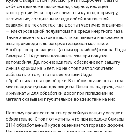
Кузов Самары стоит рассмотреть подробнее. Сам по
себе он цельнометаллический, сварной, несущей
конструкции. Некоторые элементы кузова, к примеру,
несъемные, соединены между собой контактной
сваркой, а в тех местах, где доступ частично ограничен
— электросваркой полуавтомат в среде инертного газа.
Такие элементы кузова как, стыки панелей или сварные
швы производитель загерметизировал мастикой.
Вообще, вопрос защиты (антикоррозийной) кузова Лады
Самары 2114 должен возникать уже при покупке
автомобиля. Да, производитель обеспечивает защиту
днища сроком на 5 лет, но не стоит автолюбителю
забывать о том, что не все детали Лады
обрабатываются при сборке. В любом случае остаются
места недоступные для защиты. Влага, пыль, грязь, снег
и химикаты для обработки дорог при попадании на
металл оказывают губительное воздействие на них.
Поэтому произвести антикоррозийную защиту следует
обязательно. Стоит отметить, что при продаже Самары
2114 обработанный кузов оценивается гораздо дороже.
Пассивная и активная — вот два вида защиты для