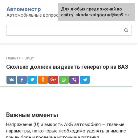
Перейти
Автомонстр
Для любых предложений по
к
Автомобильные вопросы и ответы
сайту: skoda-volgograd@cp9.ru
контенту
Поиск:
Главная
»
Опыт
Cколько должен выдавать генератор на ВАЗ
Важные моменты
Напряжение (U) и емкость АКБ автомобиля — главные
параметры, на которые необходимо уделять внимание
при выборе и проверке источника питания.