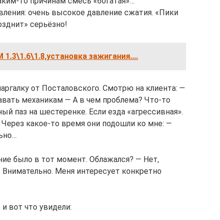
аким-то причинам смесь «богатая»…
вления: очень высокое давление сжатия. «Пики
озднит» серьёзно!
1.3\1.6\1.8,установка зажигания....
аргалку от Посталовского. Смотрю на клиента: —
вать механикам — А в чем проблема? Что-то
ый паз на шестеренке. Если езда «агрессивная».
 Через какое-то время они подошли ко мне: —
ьно…
ние было в тот момент. Облажался? — Нет,
. Внимательно. Меня интересует конкретно
и вот что увидели: