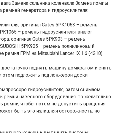
 вала Замена сальника коленвала Замена помпы
 ремней генератора и гидроусилителя:
силителя, оригинал Gates 5PK1063 – ремень
PK1065 – ремень гидроусилителя, аналог
тора, оригинал Gates 5PK903 – ремень
ITSUBOSHI 5PK905 – ремень поликлиновый
 ремня ГРМ на Mitsubishi Lancer IX 1.6 (4G18).
го достаточно поднять машину домкратом и снять
и этом подложить под лонжерон доски:
компрессоре гидроусилителя, затем снимаем
ь ремни навесного оборудования, то желательно
ь ремни, чтобы потом не допустить вращения
 может быть это излишняя осторожность, но
защитного кожуха и вытащить пистоны: