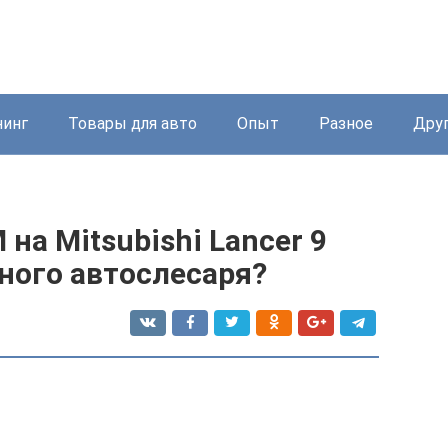
нинг
Товары для авто
Опыт
Разное
Дру
на Mitsubishi Lancer 9
ного автослесаря?