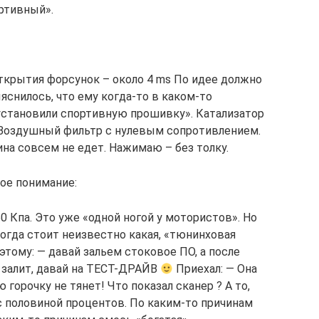
ортивный».
ткрытия форсунок – около 4 ms По идее должно
снилось, что ему когда-то в каком-то
установили спортивную прошивку». Катализатор
. Воздушный фильтр с нулевым сопротивлением.
на совсем не едет. Нажимаю – без толку.
ое понимание:
0 Кпа. Это уже «одной ногой у мотористов». Но
огда стоит неизвестно какая, «тюнинховая
этому: — давай зальем стоковое ПО, а после
к залит, давай на ТЕСТ-ДРАЙВ
Приехал: — Она
горочку не тянет! Что показал сканер ? А то,
с половиной процентов. По каким-то причинам