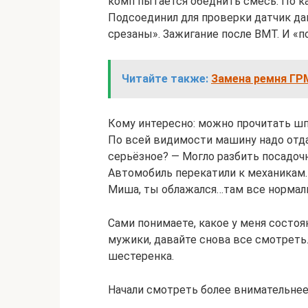
комп пытается обеднить смесь. По к
Подсоединил для проверки датчик да
срезаны». Зажигание после ВМТ. И «п
Читайте также:
Замена ремня ГРМ 
Кому интересно: можно прочитать шп
По всей видимости машину надо отда
серьёзное? — Могло разбить посадочн
Автомобиль перекатили к механикам.
Миша, ты облажался…там все нормал
Сами понимаете, какое у меня состоя
мужики, давайте снова все смотреть
шестеренка.
Начали смотреть более внимательнее 