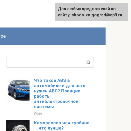
Для любых предложений по
сайту: skoda-volgograd@cp9.ru
гое
Поиск:
Что такое ABS в
автомобиле и для чего
нужен АБС? Принцип
работы
антиблоктровочной
системы
Опыт
Компрессор или турбина
— что лучше?