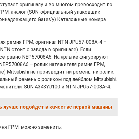
уступает оригиналу и во многом превосходит по
ГРМ, аналог (SUN-официальный упаковщик
принадлежащего Gates’у) Каталожные номера
еля ремня ГРМ, оригинал NTN JPU57-008A-4 –
NTN стоит с завода в оригинале). Если
все-равно NEP57008A6. На ярлыке фигурируют
N NEP57008A6 – ролик натяжителя ремня ГРМ,
е) Mitsubishi не производит ни ремень, ни ролик.
льный ремень с роликом под лейблом Mitsubishi,
менители: SUN A343YU100 и NTN JPU57-008A-4.
ь лучше подойдет в качестве первой машины
емня ГРМ, можно заменить: