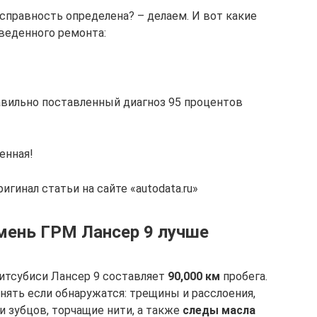
исправность определена? – делаем. И вот какие
веденного ремонта:
авильно поставленный диагноз 95 процентов
енная!
гинал статьи на сайте «autodata.ru»
емень ГРМ Лансер 9 лучше
тсубиси Лансер 9 составляет
90,000 км
пробега.
нять если обнаружатся: трещины и расслоения,
и зубцов, торчащие нити, а также
следы масла