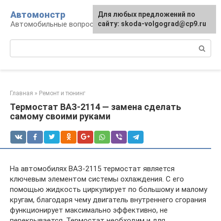
Перейти
Автомонстр
Для любых предложений по
к
Автомобильные вопросы и ответы
сайту: skoda-volgograd@cp9.ru
контенту
Поиск:
Главная
»
Ремонт и тюнинг
Термостат ВАЗ-2114 — замена сделать
самому своими руками
На автомобилях ВАЗ-2115 термостат является
ключевым элементом системы охлаждения. С его
помощью жидкость циркулирует по большому и малому
кругам, благодаря чему двигатель внутреннего сгорания
функционирует максимально эффективно, не
перекрывается. Термостат необходим и для