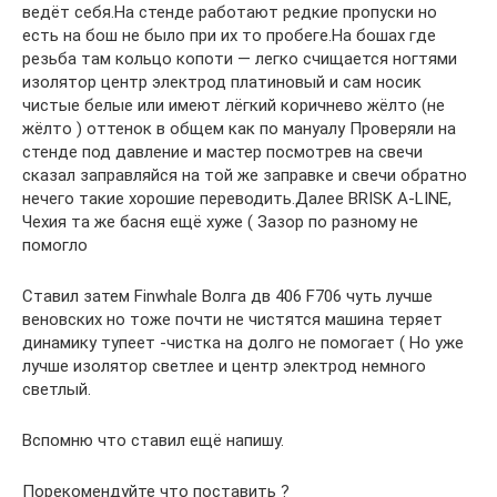
ведёт себя.На стенде работают редкие пропуски но
есть на бош не было при их то пробеге.На бошах где
резьба там кольцо копоти — легко счищается ногтями
изолятор центр электрод платиновый и сам носик
чистые белые или имеют лёгкий коричнево жёлто (не
жёлто ) оттенок в общем как по мануалу Проверяли на
стенде под давление и мастер посмотрев на свечи
сказал заправляйся на той же заправке и свечи обратно
нечего такие хорошие переводить.Далее BRISK A-LINE,
Чехия та же басня ещё хуже ( Зазор по разному не
помогло
Ставил затем Finwhale Волга дв 406 F706 чуть лучше
веновских но тоже почти не чистятся машина теряет
динамику тупеет -чистка на долго не помогает ( Но уже
лучше изолятор светлее и центр электрод немного
светлый.
Вспомню что ставил ещё напишу.
Порекомендуйте что поставить ?