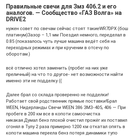
Правильные свечи для Змз 406.2 и его
аналогов. — Сообщество «ГАЗ Волга» на
DRIVE2
нужен совет по свечам сейчас стоят такиеWR7DPX (бош
платинум)Зазор – 1,1 мм Поездил немного, переделал в
0.85 (показалось чуть лучше машина ведёт себя на
переходных режимах и при кручении в отсечу по
оборотам.)
всё отлично хотел заменить (пробег на них уже
преличный) на что то другое- нет возможности найти
именно эти не подделку ((
Далее брал со склада проверенно не подделки!
Работает свой родственник прямые поставки!Брал
WEEN, Нидерланды Свечи WEEN 386 ЗМЗ-405, 406 — При
пробеге в 200 км все в копоти самоочистка
никакая.Думал бенз плохой очистил прожёг их поставил
сгонял в Тулу 2 раза примерно 1200 км откатал опять в
копоти машина переела бенз потеря динамики тупо