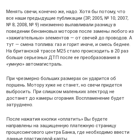
Менять свечи, конечно же, надо. Хотя бы потому, что
все наши предыдущие публикации (ЗР, 2005, № 10; 2007,
№ 8; 2008, № 9) неизменно вылавливали разницу в
поведении бензиновых моторов после замены любого из
«зажигательных» элементов — от свечей до проводов. А
тут — смена топлива: газ и горит иначе, и смесь беднее.
На британской трассе M25 стало происходить в 20 раз
больше серьезных ДТП после ее преобразования в
«умную» автомагистраль.
При чрезмерно больших размерах он ударится об
поршень. Мотору хуже не станет, но свечи придется
выбросить. При слишком маленьких электрод не
достанет до камеры сгорания. Воспламенение будет
затруднено.
После нажатия кнопки «оплатить» Вы будете
направлены на защищенную платежную страницу
процессингового центра Банка, где необходимо ввести
данные пластиковой карты.