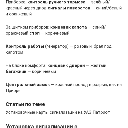
Приборка:
контроль ручного тормоза
— зелёный/
красный через диод
сигналы поворотов
— синий/белый
и оранжевый
За щитком приборов:
концевик капота
— синий/
оранжевый
стоп
— коричневый
Контроль работы
(генератор) — розовый, брал под
капотом
На блоке комфорта:
концевик дверей
— желтый
багажник
— коричневый
Центральный замок
— красный провод в разрыв, как на
Приоре
Статьи по теме
Установочные карты сигнализаций на УАЗ Патриот
Установка сигнализации с