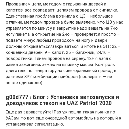
Прозванием цепи, методом открывания дверей и
капотов, все совпадает, цепляем провода от сигналки.
Единственная проблема возникла с ЦЗ – небольшое
отличие, методом прозвона было выявлено, что ЦЗ у нас
управляется по минусу и закрытие надо вешать на 7-ю
ногу пакета, а открытие на 2-ю – проверяется просто –
подаете минус любым проводком на ногу и двери
должны открываться/закрываться. В итоге на ЭП : 22 –
концевики дверей, 9 – капот, 25 – багажник, 24,16 –
поворотники. Тянем провода на сирену, 12+ я взял с
замка зажигания, землю на шпильку массы. Контроль
двигателя по генератору на сине-оранжевый провод в
разъеме ХР2 комбинации приборов (проверить — не
везде одинаково)
g00d777 › Блог › Установка автозапуска и
доводчиков стекол на UAZ Patriot 2020
Еще раз здравствуйте! Раз уж пошла такая пьянка по
УАЗам, то вот еще очередной автомобиль на который я
устанавливал сигнализацию.