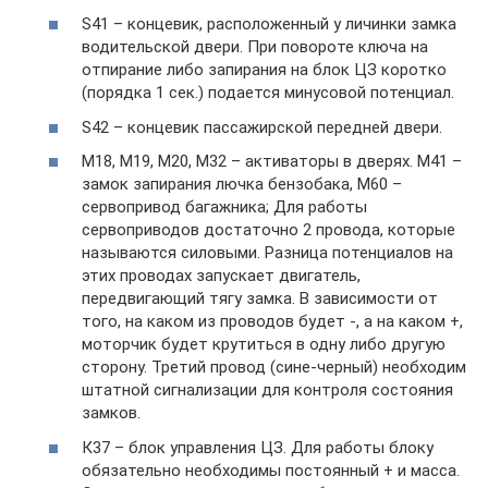
S41 – концевик, расположенный у личинки замка
водительской двери. При повороте ключа на
отпирание либо запирания на блок ЦЗ коротко
(порядка 1 сек.) подается минусовой потенциал.
S42 – концевик пассажирской передней двери.
M18, M19, M20, М32 – активаторы в дверях. М41 –
замок запирания лючка бензобака, М60 –
сервопривод багажника; Для работы
сервоприводов достаточно 2 провода, которые
называются силовыми. Разница потенциалов на
этих проводах запускает двигатель,
передвигающий тягу замка. В зависимости от
того, на каком из проводов будет -, а на каком +,
моторчик будет крутиться в одну либо другую
сторону. Третий провод (сине-черный) необходим
штатной сигнализации для контроля состояния
замков.
К37 – блок управления ЦЗ. Для работы блоку
обязательно необходимы постоянный + и масса.