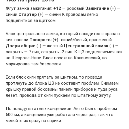
Жгут замка зажигания:
+12
— розовый
Зажигание
(+) —
синий
Стартер
(+) — синий К проводам легко
подцепиться за щитком.
Блок центрального замка, который находится с права в
кик-панели
Повороты
(+)- синий/белый, оранжевый
Двери общие
(-) — желтый
Центральный замок
(-) —
закрыть — 7 пин, открыть -2 пин. К ЦЗ подцепляемся как
на Шевроле-Ниве. Блок похож на Калиновский, но
маркировка там Уазовская.
Если блок сиги прятать за щитком, то провода
протянуть до блока ЦЗ не составит проблем. Снимаем
крышку правой боковины панели приборов и туда рука
лезет, провода от сиги пускаем по штатному жгуту.
По поводу штатных концевиков. Авто был с пробегом
500 км, а концевики уже работали через раз, так что
меняйте их сразу на еврики.