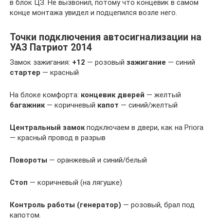
в блок ЦЗ. Не вызвонил, потому что концевик в самом
конце монтажа увидел и подцепился возле него.
Точки подключения автосигнализации на
УАЗ Патриот 2014
Замок зажигания:
+12
— розовый
зажигание
— синий
стартер
— красный
На блоке комфорта:
концевик дверей
— желтый
багажник
— коричневый
капот
— синий/желтый
Центральный замок
подключаем в двери, как на Priora
— красный провод в разрыв
Повороты
— оранжевый и синий/белый
Стоп
— коричневый (на лягушке)
Контроль работы (генератор)
— розовый, брал под
капотом.