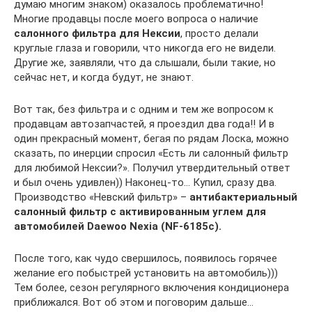
думаю многим знаком) оказалось проблематично!
Многие продавцы после моего вопроса о наличие
салонного фильтра для Нексии
, просто делали
круглые глаза и говорили, что никогда его не видели.
Другие же, заявляли, что да слышали, были такие, но
сейчас нет, и когда будут, не знают.
Вот так, без фильтра и с одним и тем же вопросом к
продавцам автозапчастей, я проездил два года!! И в
один прекрасный момент, бегая по рядам Лоска, можно
сказать, по инерции спросил «Есть ли салонный фильтр
для любимой Нексии?». Получил утвердительный ответ
и был очень удивлен)) Наконец-то… Купил, сразу два.
Производство «Невский фильтр» –
антибактериальный
салонный фильтр с активированным углем для
автомобилей Daewoo Nexia (NF-6185c).
После того, как чудо свершилось, появилось горячее
желание его побыстрей установить на автомобиль)))
Тем более, сезон регулярного включения кондиционера
приближался. Вот об этом и поговорим дальше…