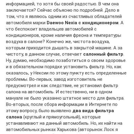
информацией, то хотя бы своей радостью. В чем она
заключается? Сейчас объясню по подробней. Дело в
том, что я являюсь одним из счастливых обладателей
автомобиля марки
Daewoo Nexia с кондиционером
. А
что беспокоит владельцев автомобилей с
кондиционеров, кроме наличия фреона и температуры
воздуха в салоне? Конечно же, чистота воздуха,
которым приходится дышать в закрытой машине. А за
чистоту, в данном случае, отвечает
салонный фильтр
.
Ну, думаю, необходимо позаботиться о своем здоровье
и в обязательном порядке установить фильтр. Но, как
оказалось, у Нексии по этому пункту есть определенные
проблемы. Во-первых, завод изготовитель не
предусмотрел и как следствие, не установил фильтр
салона на автомобиль. И естественно, ни в одном
мануале не было указанно штатное место для фильтра.
Во-вторых, после сбора информации в Интернете по
этому вопросу, было выявлено
два вида фильтра
салона
(круглый и прямоугольный), которые
устанавливают на данный автомобиль. Но, их найти на
автомобильных рынках Харькова (авторынок Лоск я