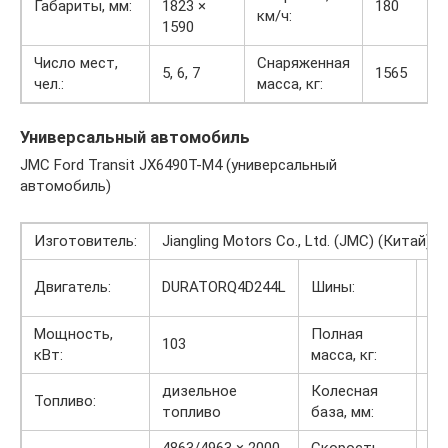
Габариты, мм:
1823 ×
180
км/ч:
1590
Число мест,
Снаряженная
5, 6, 7
1565
чел.:
масса, кг:
Универсальный автомобиль
JMC Ford Transit JX6490T-M4 (универсальный
автомобиль)
Изготовитель:
Jiangling Motors Co., Ltd. (JMC) (Китай)
20
Двигатель:
DURATORQ4D244L
Шины:
21
Мощность,
Полная
103
33
кВт:
масса, кг:
дизельное
Колесная
Топливо:
29
топливо
база, мм: