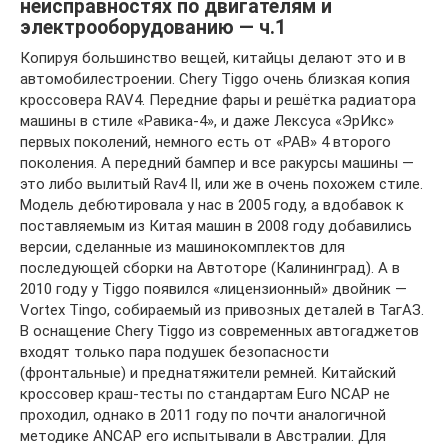
неисправностях по двигателям и
электрооборудованию — ч.1
Копируя большинство вещей, китайцы делают это и в
автомобилестроении. Chery Tiggo очень близкая копия
кроссовера RAV4. Передние фары и решётка радиатора
машины в стиле «Равика-4», и даже Лексуса «ЭрИкс»
первых поколений, немного есть от «РАВ» 4 второго
поколения. А передний бампер и все ракурсы машины —
это либо вылитый Rav4 II, или же в очень похожем стиле.
Модель дебютировала у нас в 2005 году, а вдобавок к
поставляемым из Китая машин в 2008 году добавились
версии, сделанные из машинокомплектов для
последующей сборки на Автоторе (Калининград). А в
2010 году у Tiggo появился «лицензионный» двойник —
Vortex Tingo, собираемый из привозных деталей в ТагАЗ.
В оснащение Chery Tiggo из современных автогаджетов
входят только пара подушек безопасности
(фронтальные) и преднатяжители ремней. Китайский
кроссовер краш-тесты по стандартам Euro NCAP не
проходил, однако в 2011 году по почти аналогичной
методике ANCAP его испытывали в Австралии. Для