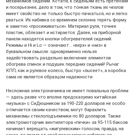
механизмов сидений. Кстати, к сиденьям есть претензии
и посерьезнее, дело в том, что тонкая ткань их чехлов
имеет свойство не только быстро пачкаться, но и легко
рваться. Их набивка со временем склонна терять форму
и заметно «просиживаться». Материал руля, точнее
пластик, облезает и истирается. Далее, на приборной
панели находятся кнопки обогревателей сидений.
Режимы и Hi и Lo — означают… «верх» и «низ» в
буквальном смысле: одновременно нельзя
задействовать раздельно включение элементов
обогрева спинок и подушек передних сидений! Рычаг
КПП, как и рулевое колесо, быстро «лысеет», а коробка
сама не является образцом надежности
Несложная электроначинка не имеет повальных проблем
— здесь разве что вполне предсказуемо китайская
«музыка» с СиДюшником за 190-220 долларов не особо
отличается своим качеством, могут барахлить
механизмы стеклоподъемники по 80 долларов. Также
электромоторчик вентилятора «печки» за 95-115 баксов
начинает верещать «жигулевским» голосом, правда, на
какое-то время от этой песни можно избавиться,