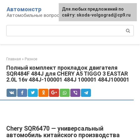
Перейти
Автомонстр
Для любых предложений по
к
Автомобильные вопросы и ответы
сайту: skoda-volgograd@cp9.ru
контенту
Поиск:
Главная
»
Разное
Полный комплект прокладок двигателя
SQR484F 484J для CHERY A5 TIGGO 3 EASTAR
2.0L 16v 484J-100001 484J 100001 484J100001
Chery SQR6470 — универсальный
автомобиль китайского производства