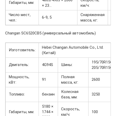
4863/4963 × 2000
Скорость,
Габариты, мм:
14
× 23…
км/ч:
Число мест,
Снаряженная
21
6-9, 5
чел.:
масса, кг:
22
Changan SC6520CB5 (универсальный автомобиль)
Hebei Changan Automobile Co., Ltd.
Изготовитель:
(Китай)
195/70R15C,
Двигатель:
4G94S
Шины:
205/70R15C
Мощность,
Полная
91
2600
кВт:
масса, кг:
Колесная
Топливо:
бензин
3250
база, мм:
5180 ×
Скорость,
Габариты, мм:
1744 ×
100
км/ч: