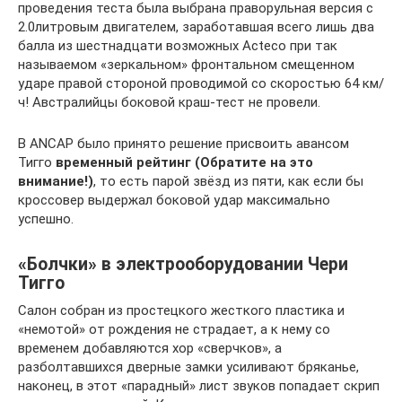
проведения теста была выбрана праворульная версия с
2.0литровым двигателем, заработавшая всего лишь два
балла из шестнадцати возможных Acteco при так
называемом «зеркальном» фронтальном смещенном
ударе правой стороной проводимой со скоростью 64 км/
ч! Австралийцы боковой краш-тест не провели.
В ANCAP было принято решение присвоить авансом
Тигго
временный рейтинг (Обратите на это
внимание!)
, то есть парой звёзд из пяти, как если бы
кроссовер выдержал боковой удар максимально
успешно.
«Болчки» в электрооборудовании Чери
Тигго
Салон собран из простецкого жесткого пластика и
«немотой» от рождения не страдает, а к нему со
временем добавляются хор «сверчков», а
разболтавшихся дверные замки усиливают бряканье,
наконец, в этот «парадный» лист звуков попадает скрип