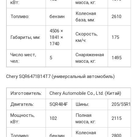
кВт:
масса, кг:
Колесная
Топливо:
бензин
2610
база, мм:
4506 ×
Скорость,
Габариты, мм:
1841 ×
175
км/ч:
1740
Число мест,
Снаряженная
5
1495
чел.:
масса, кг:
Chery SQR6471B14T7 (универсальный автомобиль)
Изготовитель:
Chery Automobile Co., Ltd. (Китай)
Двигатель:
SQR484F
Шины:
205/55R16
Мощность,
Полная
102
2115
кВт:
масса, кг:
Колесная
Топливо:
бензин
2800