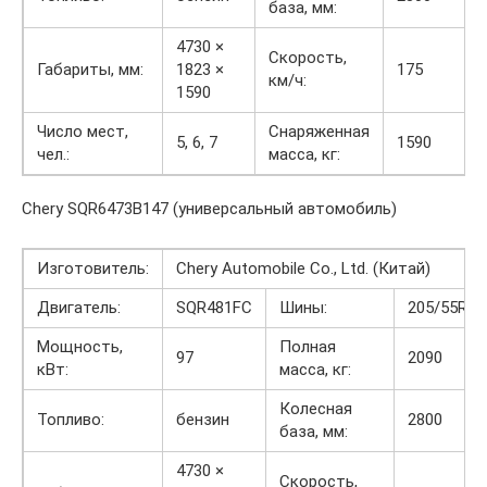
база, мм:
4730 ×
Скорость,
Габариты, мм:
1823 ×
175
км/ч:
1590
Число мест,
Снаряженная
5, 6, 7
1590
чел.:
масса, кг:
Chery SQR6473B147 (универсальный автомобиль)
Изготовитель:
Chery Automobile Co., Ltd. (Китай)
Двигатель:
SQR481FC
Шины:
205/55R16
Мощность,
Полная
97
2090
кВт:
масса, кг:
Колесная
Топливо:
бензин
2800
база, мм:
4730 ×
Скорость,