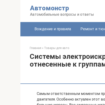
Перейти
Автомонстр
к
контенту
Автомобильные вопросы и ответы
Вождение и правила
Ремонт и тю
Главная
»
Товары для авто
Системы электроискр
отнесенные к группам
Самым ответственным моментом при 
двигателя. Особенно актуален этот во
большие морозы. Все смазочные матер