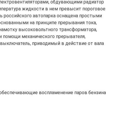
лектровентиляторами, обдувающими радиатор
мпература жидкости в нем превысит пороговое
сть российского автопарка оснащена простыми
основанными на принципе прерывания тока,
намотку высоковольтного трансформатора,
ри помощи механического прерывателя,
выключатель, приводимый в действие от вала
обеспечивающие воспламенение паров бензина