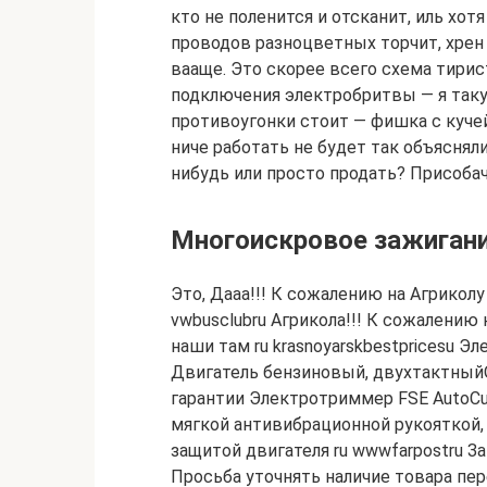
кто не поленится и отсканит, иль хот
проводов разноцветных торчит, хрен
вааще. Это скорее всего схема тирис
подключения электробритвы — я такую
противоугонки стоит — фишка с куче
ниче работать не будет так объяснял
нибудь или просто продать? Присоба
Многоискровое зажигани
Это, Дааа!!! К сожалению на Агриколу 
vwbusclubru Агрикола!!! К сожалению 
наши там ru krasnoyarskbestpricesu 
Двигатель бензиновый, двухтактныйО
гарантии Электротриммер FSE AutoCu
мягкой антивибрационной рукояткой,
защитой двигателя ru wwwfarpostru З
Просьба уточнять наличие товара пе