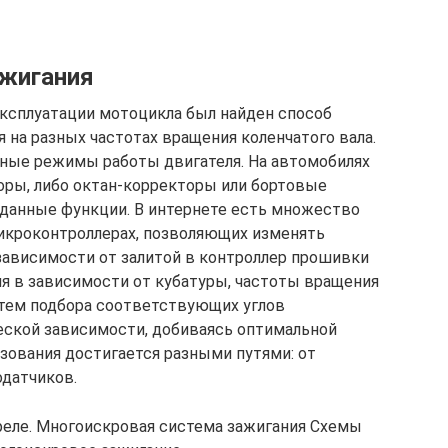
ажигания
эксплуатации мотоцикла был найден способ
 на разных частотах вращения коленчатого вала.
зные режимы работы двигателя. На автомобилях
ры, либо октан-корректоры или бортовые
данные функции. В интернете есть множество
микроконтроллерах, позволяющих изменять
 зависимости от залитой в контроллер прошивки
я в зависимости от кубатуры, частоты вращения
путем подбора соответствующих углов
еской зависимости, добиваясь оптимальной
зования достигается разными путями: от
одатчиков.
реле. Многоискровая система зажигания Схемы