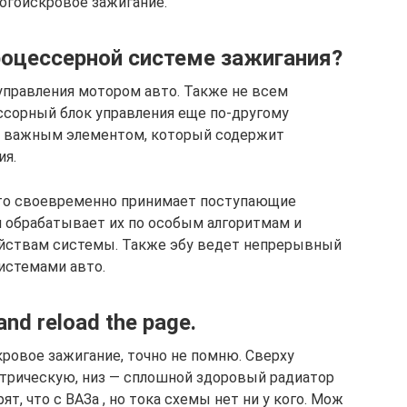
огоискровое зажигание.
роцессерной системе зажигания?
управления мотором авто. Также не всем
ссорный блок управления еще по-другому
я важным элементом, который содержит
ия.
что своевременно принимает поступающие
м обрабатывает их по особым алгоритмам и
йствам системы. Также эбу ведет непрерывный
истемами авто.
and reload the page.
ровое зажигание, точно не помню. Сверху
ектрическую, низ — сплошной здоровый радиатор
т, что с ВАЗа , но тока схемы нет ни у кого. Мож