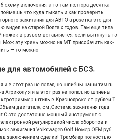
я б схему включения, а то там полтора десятка
 поймешь что куда тыкать и как проверить
торного зажигания для АВТО а розетка это для
 видел на старой Волге х годов. Там еще типа
й ножек в разъем вставляется, если вытянуть то
и. Мож эту хрень можно на МТ присобачить как-
чить — то можно
е для автомобилей с БСЗ.
я и в этот раз не попал, но шпиёны наши там ru
на Агриколу я и в этот раз не попал, но шпиёны
Электротриммер штиль в Красноярске от рублей T
бъем двигателя, см ,Система зажигания года
t C это достаточно мощный инструмент с
 электронной регулировкой числа оборотов и
амок зажигания Volkswagen Golf Номер OEM руб
ред заключением сделки! Трамблер полностью