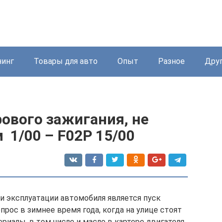
нинг
Товары для авто
Опыт
Разное
Дру
ового зажигания, не
 1/00 – F02P 15/00
эксплуатации автомобиля является пуск
прос в зимнее время года, когда на улице стоят
иалы, в том числе и масло в картере двигателя