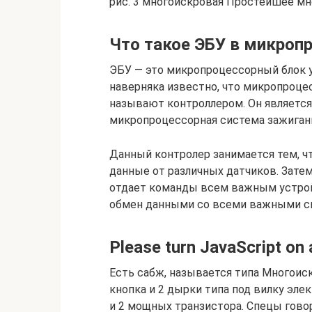
рис. 3 многоискровая Простейшее мн
Что такое ЭБУ в микроп
ЭБУ — это микропроцессорный блок 
наверняка известно, что микропроце
называют контроллером. Он являетс
микропроцессорная система зажиган
Данный контролер занимается тем, 
данные от различных датчиков. Зате
отдает команды всем важным устро
обмен данными со всеми важными с
Please turn JavaScript on 
Есть сабж, называется типа Многоиск
кнопка и 2 дырки типа под вилку эл
и 2 мощных транзистора. Спецы говоря