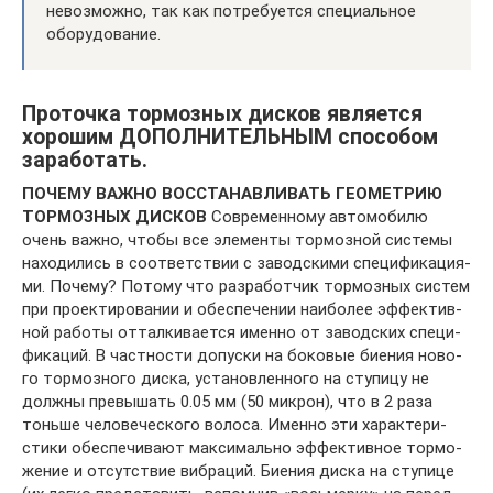
невозможно, так как потребуется специальное
оборудование.
Проточка тормозных дисков является
хорошим ДОПОЛНИТЕЛЬНЫМ способом
заработать.
ПОЧЕМУ ВАЖНО ВОССТАНАВЛИВАТЬ ГЕОМЕТРИЮ
ТОРМОЗНЫХ ДИСКОВ
Совре­мен­но­му ав­то­мо­би­лю
очень важ­но, чтобы все эле­мен­ты тор­моз­ной си­сте­мы
на­хо­ди­лись в со­от­вет­ствии с за­вод­ски­ми спе­ци­фи­ка­ци­я­
ми. По­че­му? По­то­му что раз­ра­бот­чик тор­моз­ных си­стем
при про­ек­ти­ро­ва­нии и обес­пе­че­нии наи­бо­лее эф­фек­тив­
ной ра­бо­ты от­тал­ки­ва­ет­ся имен­но от за­вод­ских спе­ци­
фи­ка­ций. В част­но­сти до­пус­ки на бо­ко­вые би­е­ния но­во­
го тор­моз­но­го дис­ка, уста­нов­лен­но­го на сту­пи­цу не
долж­ны пре­вы­шать 0.05 мм (50 мик­рон), что в 2 ра­за
тонь­ше че­ло­ве­че­ско­го во­ло­са. Имен­но эти ха­рак­те­ри­
сти­ки обес­пе­чи­ва­ют мак­си­маль­но эф­фек­тив­ное тор­мо­
же­ние и от­сут­ствие виб­ра­ций. Би­е­ния дис­ка на сту­пи­це