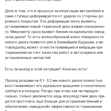
Де­ло в том, что в про­цес­се экс­плу­а­та­ции ав­то­мо­би­ля и
са­ма сту­пи­ца де­фор­ми­ру­ет­ся от уда­ров со сто­ро­ны до­
рож­но­го по­кры­тия. Эти де­фор­ма­ции лег­ко вы­явить,
уста­нав­ли­вая но­вый тор­моз­ной диск вза­мен из­но­шен­но­
го. Мик­ро­метр сра­зу вы­явит би­е­ния на иде­аль­ном за­вод­
ском дис­ке! То есть вол­но­об­раз­ный из­нос по­верх­но­сти
но­во­го дис­ка по­явит­ся уже в бли­жай­шем бу­ду­щем, а ав­
то­вла­де­лец мо­жет от­не­сти по­явив­ши­е­ся виб­ра­ции при
тор­мо­же­нии на счет ка­че­ства ра­бот в ав­то­сер­ви­се или
уста­нов­лен­ных зап­ча­стей.
Есть ли вы­ход в этой си­ту­а­ции? Ко­неч­но есть!
Про­ход рез­ца­ми на 0.1- 0.2 мм но­во­го дис­ка пол­но­стью
вос­ста­нав­ли­ва­ет его иде­аль­ное вра­ще­ние от­но­си­тель­но
суп­пор­та и ко­ло­док. Ре­сурс при этом, как ни па­ра­док­
саль­но, толь­ко уве­ли­чит­ся, ведь впо­след­ствии диск при­
дет­ся про­то­чить еще боль­ше для устра­не­ния би­е­ний и
обес­пе­че­ния «за­вод­ской» эф­фек­тив­но­сти тор­мо­же­ния.