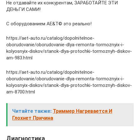
Не от­да­вай­те их кон­ку­рен­там, ЗАРАБОТАЙТЕ ЭТИ
ДЕНЬГИ САМИ!
С обо­ру­до­ва­ни­ем AE&T© это ре­аль­но!
https://aet-auto.ru/catalog/dopolnitelnoe-
oborudovanie/oborudovanie-dlya-remonta-tormoznyix-i-
kolyosnyix-diskov/stanok-dlya-protochki-tormoznyh-diskov-
am-983.html
https://aet-auto.ru/catalog/dopolnitelnoe-
oborudovanie/oborudovanie-dlya-remonta-tormoznyix-i-
kolyosnyix-diskov/stanok-dlya-protochki-tormoznyh-diskov-
am-8700.html
Читайте также:
Триммер Нагревается И
Глохнет Причина
Диагностика