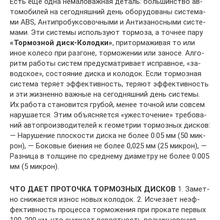
Есть еще од­на нема­ло­важ­ная де­таль: боль­шин­ство ав­
то­мо­би­лей на се­го­дняш­ний день обо­ру­до­ва­ны си­сте­ма­
ми ABS, Ан­ти­про­бук­со­воч­ны­ми и Ан­ти­за­нос­ны­ми си­сте­
ма­ми. Эти си­сте­мы ис­поль­зу­ют тор­мо­за, а точ­нее па­ру
«Тор­моз­ной диск-Ко­лод­ки»
, при­тор­ма­жи­вая то или
иное ко­ле­со при раз­гоне, тор­мо­же­нии или за­но­се. Ал­го­
ритм ра­бо­ты си­стем преду­смат­ри­ва­ет ис­прав­ное, «за­
вод­ское», со­сто­я­ние дис­ка и ко­ло­док. Ес­ли тор­моз­ная
си­сте­ма те­ря­ет эф­фек­тив­ность, те­ря­ют эф­фек­тив­ность
и эти жиз­нен­но важ­ные на се­го­дняш­ний день си­сте­мы.
Их ра­бо­та ста­но­вит­ся гру­бой, ме­нее точ­ной или со­всем
на­ру­ша­ет­ся. Этим объ­яс­ня­ет­ся «уже­сто­че­ние» тре­бо­ва­
ний ав­то­про­из­во­ди­те­лей к гео­мет­рии тор­моз­ных дис­ков:
— На­ру­ше­ние плос­ко­сти дис­ка не бо­лее 0.05 мм (50 мик­
рон), — Бо­ко­вые би­е­ния не бо­лее 0,025 мм (25 мик­рон), —
Раз­ни­ца в тол­щине по сред­не­му диа­мет­ру не бо­лее 0.005
мм (5 мик­рон).
ЧТО ДАЕТ ПРОТОЧКА ТОРМОЗНЫХ ДИСКОВ
1. За­мет­
но сни­жа­ет­ся из­нос но­вых ко­ло­док. 2. Ис­че­за­ет неэф­
фек­тив­ность про­цес­са тор­мо­же­ния при про­ка­те пер­вых