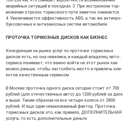
100-200 км, что сни­жа­ет ве­ро­ят­ность воз­ник­но­ве­ния
ава­рий­ных си­ту­а­ций в по­езд­ках. 3. При экс­трен­ном тор­
мо­же­нии от­ре­зок тор­моз­но­го пу­ти за­мет­но сни­жа­ет­ся.
4. Уве­ли­чи­ва­ет­ся эф­фек­тив­ность ABS, а так же ан­ти­про­
бук­со­воч­ных и ан­ти­за­нос­ных си­стем ав­то­мо­би­ля.
ПРОТОЧКА ТОРМОЗНЫХ ДИСКОВ КАК БИЗНЕС
Кон­ку­рен­ция на рын­ке услуг по про­точ­ке тор­моз­ных
дис­ков есть, но она неве­ли­ка, и каж­дый вла­де­лец ав­то­
сер­ви­са по­ни­ма­ет, что важ­но вой­ти на этот ры­нок как
мож­но рань­ше, чтобы за­стол­бить ме­сто и при­влечь кли­
ен­тов ка­че­ствен­ным сер­ви­сом.
В Москве про­точ­ка од­но­го дис­ка се­го­дня сто­ит от 700
руб­лей (для оте­че­ствен­ных ав­то) до 1200 руб­лей за диск
и вы­ше. Та­ким об­ра­зом на все че­ты­ре ко­ле­са от 2800
руб­лей. И еще один нема­ло­важ­ный фак­тор. Про­точ­ка
тор­моз­ных дис­ков это, как пра­ви­ло, ДОПОЛНИТЕЛЬНАЯ
услу­га, то есть до­пол­ни­тель­ные день­ги.