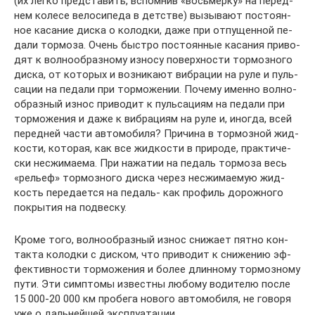
(их лег­ко пред­ста­вить, вспом­нив «вось­мер­ку» на пе­ред­
нем ко­ле­се ве­ло­си­пе­да в дет­стве) вы­зы­ва­ют по­сто­ян­
ное ка­са­ние дис­ка о ко­лод­ки, да­же при от­пу­щен­ной пе­
да­ли тор­мо­за. Очень быст­ро по­сто­ян­ные ка­са­ния при­во­
дят к вол­но­об­раз­но­му из­но­су по­верх­но­сти тор­моз­но­го
дис­ка, от ко­то­рых и воз­ни­ка­ют виб­ра­ции на ру­ле и пуль­
са­ции на пе­да­ли при тор­мо­же­нии. По­че­му имен­но вол­но­
об­раз­ный из­нос при­во­дит к пуль­са­ци­ям на пе­да­ли при
тор­мо­же­ния и да­же к виб­ра­ци­ям на ру­ле и, ино­гда, всей
пе­ред­ней ча­сти ав­то­мо­би­ля? При­чи­на в тор­моз­ной жид­
ко­сти, ко­то­рая, как все жид­ко­сти в при­ро­де, прак­ти­че­
ски несжи­ма­е­ма. При на­жа­тии на пе­даль тор­мо­за весь
«ре­льеф» тор­моз­но­го дис­ка через несжи­ма­е­мую жид­
кость пе­ре­да­ет­ся на пе­даль- как про­филь до­рож­но­го
по­кры­тия на под­вес­ку.
Кро­ме то­го, вол­но­об­раз­ный из­нос сни­жа­ет пят­но кон­
так­та ко­лод­ки с дис­ком, что при­во­дит к сни­же­нию эф­
фек­тив­но­сти тор­мо­же­ния и бо­лее длин­но­му тор­моз­но­му
пу­ти. Эти симп­то­мы из­вест­ны лю­бо­му во­ди­те­лю по­сле
15 000-20 000 км про­бе­га но­во­го ав­то­мо­би­ля, не го­во­ря
уже о даль­ней­шей экс­плу­а­та­ции.