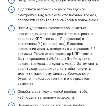
Запустить двигатель, прогреть масло в коробке
Подогнать автомобиль на эстакаду или
смотровую яму, включить стояночный тормоз,
перевезти селектор трансмиссии в положение P
Затем, удерживая акселератор нажатым,
поочередно несколько раз включить разные
скорости КПП – начиная P (парковка) и
заканчивая D (передний ход). В каждом
положении делать задержку с интервалом 2-3
секунды. После этого селектор КПП должен
быть переведен в «Нейтрал» (N). Отпустить
педаль тормоза, заглушить мотор. Затем снять
защиту картера двигателя, чтобы получить
доступ к масляному фильтру. Возможно, он
будет в плохом состоянии, и его придется
заменить
Ослабить затяжку сливной пробки, чтобы
наблюдать за уровнем жидкости
Вывыернуть до упора эту самую пробку