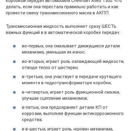
коробкой передач автомобиля Chevrolet Aveo T300: что
делать, если она перестала правильно работать и как
провести смену трансмиссионного масла в АКПП.
Трансмиссионная жидкость выполняет сразу ШЕСТЬ
важных функций в в автоматической коробке передач:
во-первых, она смазывает движущиеся детали
механизма, уменьшая их износ;
во-вторых, играет роль охлаждающей жидкости,
отводя тепло от шестерен;
в-третьих, она участвует в передаче крутящего
момента в гидротрансформаторе коробки;
в-четвертых, играет роль фрикционной смазки,
улучшая сцепление механизмов;
в-пятых, она предохраняет детали КП от
коррозии, выполняя функции антикоррозионного
средства;
и в-шестых, играет роль «крови» механизма,