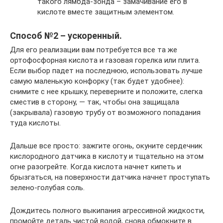
такого лямбда-зонда – замачивание его в
кислоте вместе защитным элементом.
Способ №2 – ускоренный.
Для его реализации вам потребуется все та же
ортофосфорная кислота и газовая горелка или плита.
Если выбор падет на последнюю, использовать лучше
самую маленькую конфорку (так будет удобнее):
снимите с нее крышку, переверните и положите, слегка
сместив в сторону, — так, чтобы она защищала
(закрывала) газовую трубу от возможного попадания
туда кислоты.
Дальше все просто: зажгите огонь, окуните сердечник
кислородного датчика в кислоту и тщательно на этом
огне разогрейте. Когда кислота начнет кипеть и
брызгаться, на поверхности датчика начнет проступать
зелено-голубая соль.
Дождитесь полного выкипания агрессивной жидкости,
промойте деталь чистой водой, снова обмокните в