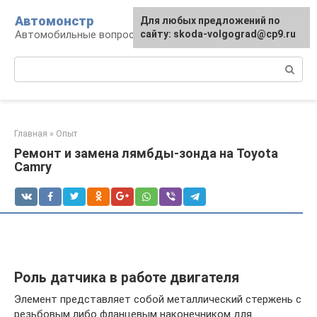
Перейти
Автомонстр
Для любых предложений по
к
Автомобильные вопросы и ответы
сайту: skoda-volgograd@cp9.ru
контенту
Поиск:
Главная
»
Опыт
Ремонт и замена лямбды-зонда на Toyota
Camry
Роль датчика в работе двигателя
Элемент представляет собой металлический стержень с
резьбовым либо фланцевым наконечником для