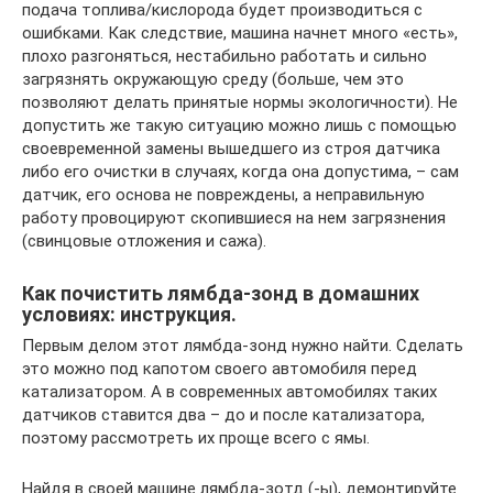
подача топлива/кислорода будет производиться с
ошибками. Как следствие, машина начнет много «есть»,
плохо разгоняться, нестабильно работать и сильно
загрязнять окружающую среду (больше, чем это
позволяют делать принятые нормы экологичности). Не
допустить же такую ситуацию можно лишь с помощью
своевременной замены вышедшего из строя датчика
либо его очистки в случаях, когда она допустима, – сам
датчик, его основа не повреждены, а неправильную
работу провоцируют скопившиеся на нем загрязнения
(свинцовые отложения и сажа).
Как почистить лямбда-зонд в домашних
условиях: инструкция.
Первым делом этот лямбда-зонд нужно найти. Сделать
это можно под капотом своего автомобиля перед
катализатором. А в современных автомобилях таких
датчиков ставится два – до и после катализатора,
поэтому рассмотреть их проще всего с ямы.
Найдя в своей машине лямбда-зотд (-ы), демонтируйте