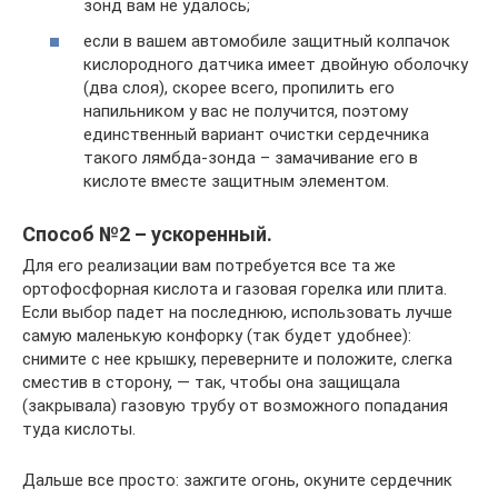
зонд вам не удалось;
если в вашем автомобиле защитный колпачок
кислородного датчика имеет двойную оболочку
(два слоя), скорее всего, пропилить его
напильником у вас не получится, поэтому
единственный вариант очистки сердечника
такого лямбда-зонда – замачивание его в
кислоте вместе защитным элементом.
Способ №2 – ускоренный.
Для его реализации вам потребуется все та же
ортофосфорная кислота и газовая горелка или плита.
Если выбор падет на последнюю, использовать лучше
самую маленькую конфорку (так будет удобнее):
снимите с нее крышку, переверните и положите, слегка
сместив в сторону, — так, чтобы она защищала
(закрывала) газовую трубу от возможного попадания
туда кислоты.
Дальше все просто: зажгите огонь, окуните сердечник