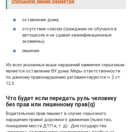
сплошную линию разметки
оставление дома;
отсутствие совсем (гражданин не обучался в
автошколе и не сдавал квалификационные
экзамены);
лишение.
Из всех указанных выше нарушений наименее серьезным
является оставление ВУ дома. Меры ответственности
по данному правонарушению регламентируются ч. 2 ст.
12.3.
Что будет если передать руль человеку
без прав или лишенному прав{q}
Водительских прав лишают в случае серьезного
нарушения правил дорожного движения (пьянство,
покидание места ДТП и, т. д) . Для государства
«лишенец» за рулем хуже чем гражданин, вообще не