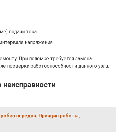
е) подачи тока;
интервале напряжения.
емонту. При поломке требуется замена
сле проверки работоспособности данного узла.
о неисправности
робка передач. Принцип работы,