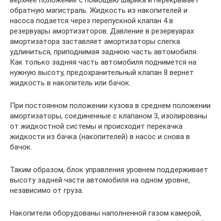
верхнее положение с помощью шарика и перекрывает
обратную магистраль. Жидкость из накопителей и
насоса подается через перепускной клапан 4 в
резервуары амортизаторов. Давление в резервуарах
амортиза­тора заставляет амортизаторы слегка
удлиниться, приподнимая заднюю часть автомобиля.
Как только задняя часть ав­томобиля поднимется на
нужную высоту, предохранительный клапан 8 вернет
жидкость в накопитель или бачок.
При постоянном положении кузова в среднем положении
амортизаторы, соединенные с клапаном 3, изолированы
от жидкостной системы и происходит перекачка
жидкости из бачка (накопителей) в насос и снова в
бачок.
Таким образом, блок управ­ления уровнем поддерживает
высоту зад­ней части автомобиля на одном уровне,
независимо от груза.
Накопители оборудованы наполнен­ной газом камерой,