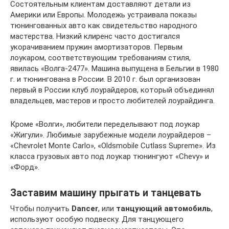
Состоятельным клиентам доставляют детали из
Америки или Европы. Молодежь устраивала показы
тюнингованных авто как свидетельство народного
мастерства. Низкий клиренс часто достигался
укорачиванием пружин амортизаторов. Первым
лоукаром, соответствующим требованиям стиля,
явилась «Волга-2477». Машина выпущена в Бельгии в 1980
г. и тюнингована в России. В 2010 г. был организован
первый в России клуб лоурайдеров, который объединял
владельцев, мастеров и просто любителей лоурайдинга.
Кроме «Волги», любители переделывают под лоукар
«Жигули». Любимые зарубежные модели лоурайдеров –
«Chevrolet Monte Carlo», «Oldsmobile Cutlass Supreme». Из
класса грузовых авто под лоукар тюнингуют «Chevy» и
«Форд».
Заставим машину прыгать и танцевать
Чтобы получить
Dancer
, или
танцующий автомобиль
,
используют особую подвеску. Для танцующего