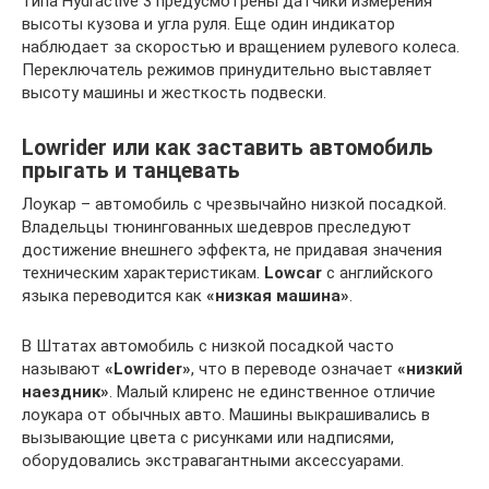
типа Hydractive 3 предусмотрены датчики измерения
высоты кузова и угла руля. Еще один индикатор
наблюдает за скоростью и вращением рулевого колеса.
Переключатель режимов принудительно выставляет
высоту машины и жесткость подвески.
Lowrider или как заставить автомобиль
прыгать и танцевать
Лоукар – автомобиль с чрезвычайно низкой посадкой.
Владельцы тюнингованных шедевров преследуют
достижение внешнего эффекта, не придавая значения
техническим характеристикам.
Lowcar
с английского
языка переводится как
«низкая машина»
.
В Штатах автомобиль с низкой посадкой часто
называют
«Lowrider»
, что в переводе означает
«низкий
наездник»
. Малый клиренс не единственное отличие
лоукара от обычных авто. Машины выкрашивались в
вызывающие цвета с рисунками или надписями,
оборудовались экстравагантными аксессуарами.