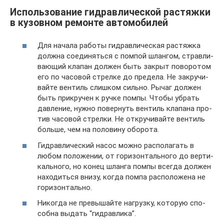
Использование гидравлической растяжки
в кузовном ремонте автомобилей
Для нача­ла рабо­ты гид­рав­ли­че­ская рас­тяж­ка
долж­на соеди­нять­ся с пом­пой шлан­гом, страв­ли­
ва­ю­щий кла­пан дол­жен быть закрыт пово­ро­том
его по часо­вой стрел­ке до пре­де­ла. Не закру­чи­
вай­те вен­тиль слиш­ком силь­но. Рычаг дол­жен
быть при­кру­чен к руч­ке пом­пы. Что­бы убрать
дав­ле­ние, нуж­но повер­нуть вен­тиль кла­па­на про­
тив часо­вой стрел­ки. Не откру­чи­вай­те вен­тиль
боль­ше, чем на поло­ви­ну обо­ро­та.
Гид­рав­ли­че­ский насос мож­но рас­по­ла­гать в
любом поло­же­нии, от гори­зон­таль­но­го до вер­ти­
каль­но­го, но конец шлан­га пом­пы все­гда дол­жен
нахо­дить­ся вни­зу, когда пом­па рас­по­ло­же­на не
гори­зон­таль­но.
Нико­гда не пре­вы­шай­те нагруз­ку, кото­рую спо­
соб­на выдать “гид­рав­ли­ка”.