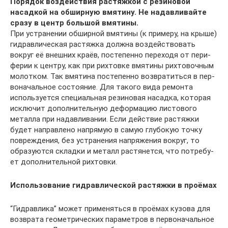
Поря­док воз­дей­ствия рас­тяж­кой с рези­но­вой
насад­кой на обшир­ную вмя­ти­ну. Не надав­ли­вай­те
сра­зу в центр боль­шой вмя­ти­ны.
При устра­не­нии обшир­ной вмя­ти­ны (к при­ме­ру, на кры­ше)
гид­рав­ли­че­ская рас­тяж­ка долж­на воз­дей­ство­вать
вокруг её внеш­них кра­ёв, посте­пен­но пере­хо­дя от пери­
фе­рии к цен­тру, как при рих­тов­ке вмя­ти­ны рих­то­воч­ным
молот­ком. Так вмя­ти­на посте­пен­но воз­вра­тить­ся в пер­
во­на­чаль­ное состо­я­ние. Для тако­го вида ремон­та
исполь­зу­ет­ся спе­ци­аль­ная рези­но­вая насад­ка, кото­рая
исклю­чит допол­ни­тель­ную дефор­ма­цию листо­во­го
метал­ла при надав­ли­ва­нии. Если дей­ствие рас­тяж­ки
будет направ­ле­но напря­мую в самую глу­бо­кую точ­ку
повре­жде­ния, без устра­не­ния напря­же­ния вокруг, то
обра­зу­ют­ся склад­ки и металл рас­тя­нет­ся, что потре­бу­
ет допол­ни­тель­ной рих­тов­ки.
Исполь­зо­ва­ние гид­рав­ли­че­ской рас­тяж­ки в про­ёмах
“Гид­рав­ли­ка” может при­ме­нять­ся в про­ёмах кузо­ва для
воз­вра­та гео­мет­ри­че­ских пара­мет­ров в пер­во­на­чаль­ное