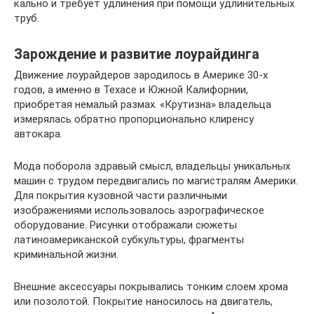
каль­но и тре­бу­ет удли­не­ния при помо­щи удли­ни­тель­ных
труб.
Зарождение и развитие лоурайдинга
Движение лоурайдеров зародилось в Америке 30-х
годов, а именно в Техасе и Южной Калифорнии,
приобретая немалый размах. «Крутизна» владельца
измерялась обратно пропорционально клиренсу
автокара.
Мода поборола здравый смысл, владельцы уникальных
машин с трудом передвигались по магистралям Америки.
Для покрытия кузовной части различными
изображениями использовалось аэрографическое
оборудование. Рисунки отображали сюжеты
латиноамериканской субкультуры, фрагменты
криминальной жизни.
Внешние аксессуары покрывались тонким слоем хрома
или позолотой. Покрытие наносилось на двигатель,