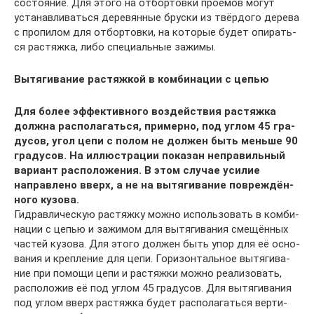
состо­я­ние. Для это­го на отбор­тов­ки про­ёмов могут
уста­нав­ли­вать­ся дере­вян­ные брус­ки из твёр­до­го дере­ва
с про­пи­лом для отбор­тов­ки, на кото­рые будет опи­рать­
ся рас­тяж­ка, либо спе­ци­аль­ные зажи­мы.
Вытя­ги­ва­ние рас­тяж­кой в ком­би­на­ции с цепью
Для более эффек­тив­но­го воз­дей­ствия рас­тяж­ка
долж­на рас­по­ла­гать­ся, при­мер­но, под углом 45 гра­
ду­сов, угол цепи с полом не дол­жен быть мень­ше 90
гра­ду­сов. На иллю­стра­ции пока­зан непра­виль­ный
вари­ант рас­по­ло­же­ния. В этом слу­чае уси­лие
направ­ле­но вверх, а не на вытя­ги­ва­ние повре­ждён­
но­го кузо­ва.
Гид­рав­ли­че­скую рас­тяж­ку мож­но исполь­зо­вать в ком­би­
на­ции с цепью и зажи­мом для вытя­ги­ва­ния сме­щён­ных
частей кузо­ва. Для это­го дол­жен быть упор для её осно­
ва­ния и креп­ле­ние для цепи. Гори­зон­таль­ное вытя­ги­ва­
ние при помо­щи цепи и рас­тяж­ки мож­но реа­ли­зо­вать,
рас­по­ло­жив её под углом 45 гра­ду­сов. Для вытя­ги­ва­ния
под углом вверх рас­тяж­ка будет рас­по­ла­гать­ся вер­ти­