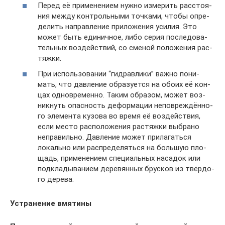
Перед её при­ме­не­ни­ем нуж­но изме­рить рас­сто­я­
ния меж­ду кон­троль­ны­ми точ­ка­ми, что­бы опре­
де­лить направ­ле­ние при­ло­же­ния уси­лия. Это
может быть еди­нич­ное, либо серия после­до­ва­
тель­ных воз­дей­ствий, со сме­ной поло­же­ния рас­
тяж­ки.
При исполь­зо­ва­нии “гид­рав­ли­ки” важ­но пони­
мать, что дав­ле­ние обра­зу­ет­ся на обо­их её кон­
цах одно­вре­мен­но. Таким обра­зом, может воз­
ник­нуть опас­ность дефор­ма­ции непо­вре­ждён­но­
го эле­мен­та кузо­ва во вре­мя её воз­дей­ствия,
если место рас­по­ло­же­ния рас­тяж­ки выбра­но
непра­виль­но. Дав­ле­ние может при­ла­гать­ся
локаль­но или рас­пре­де­лять­ся на боль­шую пло­
щадь, при­ме­не­ни­ем спе­ци­аль­ных наса­док или
под­кла­ды­ва­ни­ем дере­вян­ных брус­ков из твёр­до­
го дере­ва.
Устра­не­ние вмя­ти­ны