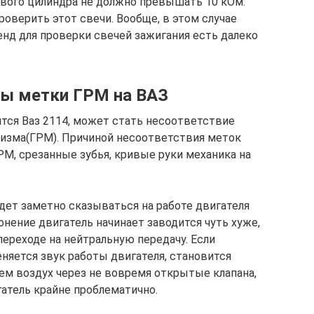
вого цилиндра не должно превышать 10 кОм.
оверить этот свечи. Вообще, в этом случае
енд для проверки свечей зажигания есть далеко
ны метки ГРМ на ВАЗ
ится Ваз 2114, может стать несоответствие
низма(ГРМ). Причиной несоответствия меток
РМ, срезанные зубья, кривые руки механика на
дет заметно сказываться на работе двигателя
нение двигатель начинает заводится чуть хуже,
переходе на нейтральную передачу. Если
няется звук работы двигателя, становится
 воздух через не вовремя открытые клапана,
гатель крайне проблематично.