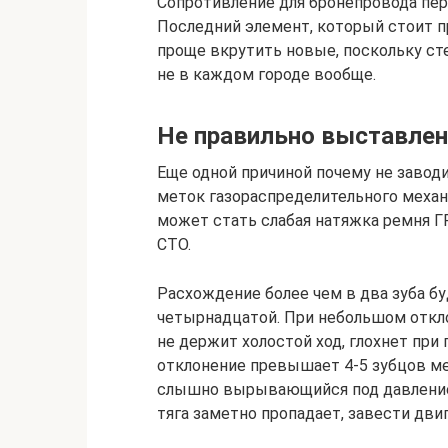
Сопротивление для бронепровода пер
Последний элемент, который стоит пр
проще вкрутить новые, поскольку ст
не в каждом городе вообще.
Не правильно выставле
Еще одной причиной почему не завод
меток газораспределительного меха
может стать слабая натяжка ремня Г
СТО.
Расхождение более чем в два зуба бу
четырнадцатой. При небольшом откло
не держит холостой ход, глохнет при 
отклонение превышает 4-5 зубцов ме
слышно вырывающийся под давлением
тяга заметно пропадает, завести дви