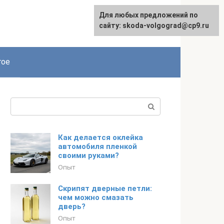
Для любых предложений по
сайту: skoda-volgograd@cp9.ru
гое
Поиск:
Как делается оклейка
автомобиля пленкой
своими руками?
Опыт
Скрипят дверные петли:
чем можно смазать
дверь?
Опыт