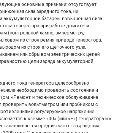
едующие основные признаки: отсутствует
ониженная сила зарядного тока, не
а аккумуляторной батареи, повышенная сила
о тока генератора при работе двигателя
ам (контрольной лампе, амперметру,
ыходом из строя ремня привода генератора,
ыходом из строя его щеточного узла,
мыканием или обрывом электрических цепей
справностью цепи заряда аккумуляторной
ядного тока генератора целесообразно
начала необходимо проверить состояние и
 (см. «Ремонт и техническое обслуживание
т проверить вольтметром или пробником с
ротивлениями регулируемое напряжение
лючается к клемме «30» (или «+») генератора и к
устанавливается средняя частота вращения
но 2000 мин−1) и включаются основные