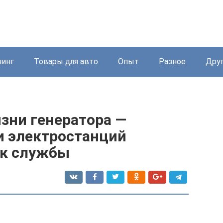
нинг
Товары для авто
Опыт
Разное
Дру
зни генератора —
и электростанций
ок службы