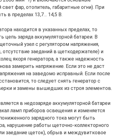
 свет фар, отопитель, габаритные огни). При
ь в пределах 13,7… 14,5 В.
тора находится в указанных пределах, то
ь цепь заряда аккумуляторной батареи. В
щеточный узел с регулятором напряжения,
, отсутствие заеданий в щеткодержателе) и
олец якоря генератора, а также надежность
нова замерить напряжение. Если это не даст
напряжения на заведомо исправный. Если после
становится, то следует снять генератор с
верки и замены вышедших из строя элементов.
является в недозаряде аккумуляторной батареи
накал ламп приборов освещения и изменяется
 пониженного зарядного тока могут быть
ра, нарушение работы щеточно-коллекторного
 или заедание щеток), обрыв и междувитковое