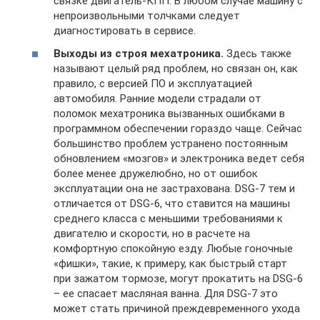
связке двигатель-КПП. В любом случае машину с
непроизвольными толчками следует
диагностировать в сервисе.
Выходы из строя мехатроника.
Здесь также
называют целый ряд проблем, но связан он, как
правило, с версией ПО и эксплуатацией
автомобиля. Ранние модели страдали от
поломок мехатроника вызванных ошибками в
программном обеспечении гораздо чаще. Сейчас
большинство проблем устранено постоянным
обновлением «мозгов» и электроника ведет себя
более менее дружелюбно, но от ошибок
эксплуатации она не застрахована. DSG-7 тем и
отличается от DSG-6, что ставится на машины
среднего класса с меньшими требованиями к
двигателю и скорости, но в расчете на
комфортную спокойную езду. Любые гоночные
«фишки», такие, к примеру, как быстрый старт
при зажатом тормозе, могут прокатить на DSG-6
– ее спасает масляная ванна. Для DSG-7 это
может стать причиной преждевременного ухода