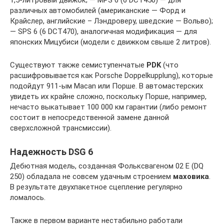
1,5-литровый движок; — MPS 6 (6 DCT450) — для
различных автомобилей (американские — Форд и
Крайслер, английские – Лэндроверу, шведские — Вольво);
— SPS 6 (6 DCT470), аналогичная модификация — для
японских Мицубиси (модели с движком свыше 2 литров).
Существуют также семиступенчатые
PDK
(что
расшифровывается как Porsche Doppelkupplung), которые
подойдут 911-ым Macan или Порше. В автомастерских
увидеть их крайне сложно, поскольку Порше, например,
нечасто выкатывает 100 000 км гарантии (либо ремонт
состоит в непосредственной замене данной
сверхсложной трансмиссии).
Надежность DSG 6
Дебютная модель, созданная Фольксвагеном 02 Е (DQ
250) обладала не совсем удачным строением
маховика
.
В результате двухпакетное сцепление регулярно
ломалось.
Также в первом варианте нестабильно работали