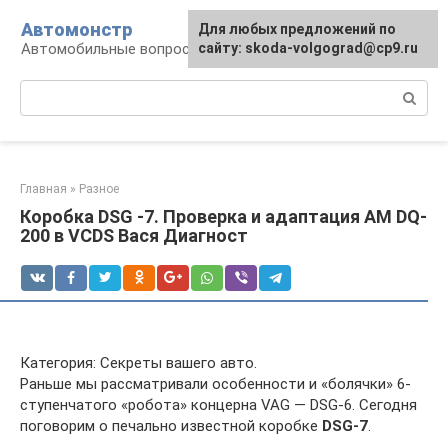
Перейти
Автомонстр
Для любых предложений по
к
Автомобильные вопросы и ответы
сайту: skoda-volgograd@cp9.ru
контенту
Поиск:
Главная
»
Разное
Коробка DSG -7. Проверка и адаптация AM DQ-
200 в VCDS Вася Диагност
Категория: Секреты вашего авто.
Раньше мы рассматривали особенности и «болячки» 6-
ступенчатого «робота» концерна VAG — DSG-6. Сегодня
поговорим о печально известной коробке
DSG-7
.