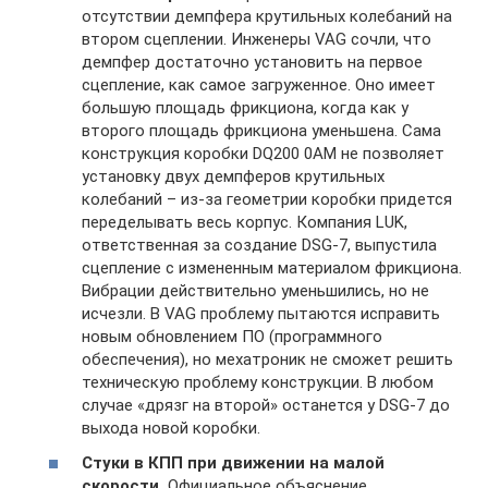
отсутствии демпфера крутильных колебаний на
втором сцеплении. Инженеры VAG сочли, что
демпфер достаточно установить на первое
сцепление, как самое загруженное. Оно имеет
большую площадь фрикциона, когда как у
второго площадь фрикциона уменьшена. Сама
конструкция коробки DQ200 0AM не позволяет
установку двух демпферов крутильных
колебаний – из-за геометрии коробки придется
переделывать весь корпус. Компания LUK,
ответственная за создание DSG-7, выпустила
сцепление с измененным материалом фрикциона.
Вибрации действительно уменьшились, но не
исчезли. В VAG проблему пытаются исправить
новым обновлением ПО (программного
обеспечения), но мехатроник не сможет решить
техническую проблему конструкции. В любом
случае «дрязг на второй» останется у DSG-7 до
выхода новой коробки.
Стуки в КПП при движении на малой
скорости.
Официальное объяснение