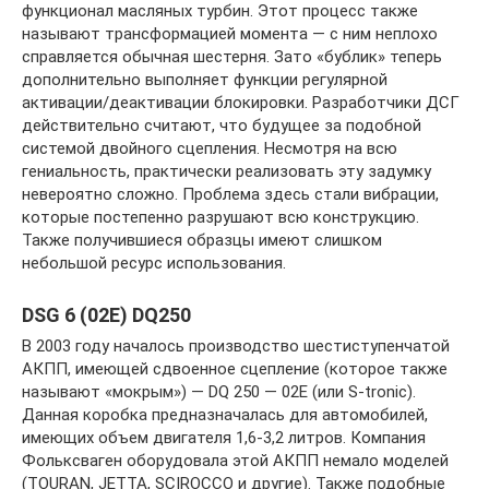
функционал масляных турбин. Этот процесс также
называют трансформацией момента — с ним неплохо
справляется обычная шестерня. Зато «бублик» теперь
дополнительно выполняет функции регулярной
активации/деактивации блокировки. Разработчики ДСГ
действительно считают, что будущее за подобной
системой двойного сцепления. Несмотря на всю
гениальность, практически реализовать эту задумку
невероятно сложно. Проблема здесь стали вибрации,
которые постепенно разрушают всю конструкцию.
Также получившиеся образцы имеют слишком
небольшой ресурс использования.
DSG 6 (02E) DQ250
В 2003 году началось производство шестиступенчатой
АКПП, имеющей сдвоенное сцепление (которое также
называют «мокрым») — DQ 250 — 02E (или S-tronic).
Данная коробка предназначалась для автомобилей,
имеющих объем двигателя 1,6-3,2 литров. Компания
Фольксваген оборудовала этой АКПП немало моделей
(TOURAN, JETTA, SCIROCCO и другие). Также подобные