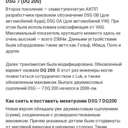
DSG 7 (DQ 200)
Второе поколение — семиступенчатую АКПП
разработчики присвоили обозначение DSG ОВ (для
автомобилей Ауди), DSG ОА (для автомобилей VW). При
этом была использована классификация от VAG.
Максимальный показатель крутящего момента здесь не
очень высокий — всего 250Нм. Данными устройствами
были оборудованы такие авто как Гольф, Ибица, Поло и
другие.
Далее трансмиссия была модифицирована. Обновленный
вариант назвали
DQ 200
. В этот раз инженеры могли
похвастаться сотрудничеством с Luk, а также
обновленным маховиком. Выпуск двухмассовых
сцеплений DSG — 7 DQ 200 начался в 2008-ом.
Как снять и поставить мехатроник DSG 7 DQ200
Новая версия обладала уже двухмассовым сцеплением
(сухим), соединенным с усовершенствованным
маховиком. Причем указанные детали были отодвинуты
от масляной ванночки в наружную сторону. Таким