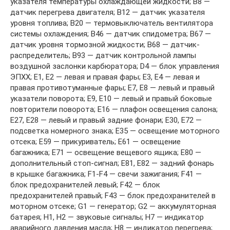
указателя температуры охлаждающей жидкости; В8 —
датчик перегрева двигателя; В12 — датчик указателя
уровня топлива; В20 — термовыключатель вентилятора
системы охлаждения; В46 — датчик спидометра; В67 —
датчик уровня тормозной жидкости; В68 — датчик-
распределитель; В93 — датчик контрольной лампы
воздушной заслонки карбюратора; D4 — блок управления
ЭПХХ; Е1, Е2 — левая и правая фары; Е3, Е4 — левая и
правая противотуманные фары; Е7, Е8 — левый и правый
указатели поворота; Е9, Е10 — левый и правый боковые
повторители поворота; Е16 — плафон освещения салона;
Е27, Е28 — левый и правый задние фонари; Е30, Е72 —
подсветка номерного знака; Е35 — освещение моторного
отсека; Е59 — прикуриватель; Е61 — освещение
багажника; Е71 — освещение вещевого ящика; Е80 —
дополнительный стоп-сигнал; Е81, Е82 — задний фонарь
в крышке багажника; F1-F4 — свечи зажигания; F41 —
блок предохранителей левый; F42 — блок
предохранителей правый; F43 — блок предохранителей в
моторном отсеке; G1 — генератор; G2 — аккумуляторная
батарея; Н1, Н2 — звуковые сигналы; Н7 — индикатор
аварийного давления масла; Н8 — индикатор перегрева;