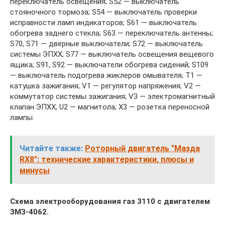
переключатель освещения; S52 — выключатель
стояночного тормоза; S54 — выключатель проверки
исправности ламп индикаторов; S61 — выключатель
обогрева заднего стекла; S63 — переключатель антенны;
S70, S71 — дверные выключатели; S72 — выключатель
системы ЭПХХ; S77 — выключатель освещения вещевого
ящика; S91, S92 — выключатели обогрева сидений; S109
— выключатель подогрева жиклеров омывателя; Т1 —
катушка зажигания; V1 — регулятор напряжения; V2 —
коммутатор системы зажигания; V3 — электромагнитный
клапан ЭПХХ; U2 — магнитола; Х3 — розетка переносной
лампы.
Читайте также:
Роторный двигатель "Мазда
RX8": технические характеристики, плюсы и
минусы
Схема электрооборудования газ 3110 с двигателем
ЗМЗ-4062.