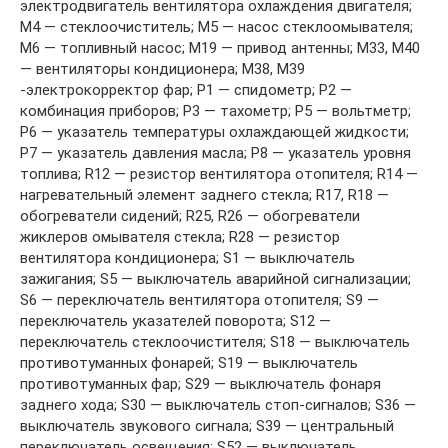
электродвигатель вентилятора охлаждения двигателя;
М4 — стеклоочиститель; М5 — насос стеклоомывателя;
М6 — топливный насос; М19 — привод антенны; М33, М40
— вентиляторы кондиционера; М38, М39
-электрокорректор фар; Р1 — спидометр; Р2 —
комбинация приборов; Р3 — тахометр; Р5 — вольтметр;
Р6 — указатель температуры охлаждающей жидкости;
Р7 — указатель давления масла; Р8 — указатель уровня
топлива; R12 — резистор вентилятора отопителя; R14 —
нагревательный элемент заднего стекла; R17, R18 —
обогреватели сидений; R25, R26 — обогреватели
жиклеров омывателя стекла; R28 — резистор
вентилятора кондиционера; S1 — выключатель
зажигания; S5 — выключатель аварийной сигнализации;
S6 — переключатель вентилятора отопителя; S9 —
переключатель указателей поворота; S12 —
переключатель стеклоочистителя; S18 — выключатель
противотуманных фонарей; S19 — выключатель
противотуманных фар; S29 — выключатель фонаря
заднего хода; S30 — выключатель стоп-сигналов; S36 —
выключатель звукового сигнала; S39 — центральный
переключатель освещения; S52 — выключатель