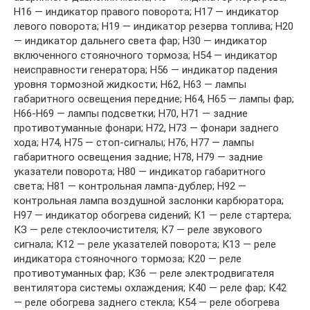
Н16 — индикатор правого поворота; Н17 — индикатор
левого поворота; Н19 — индикатор резерва топлива; Н20
— индикатор дальнего света фар; Н30 — индикатор
включенного стояночного тормоза; Н54 — индикатор
неисправности генератора; Н56 — индикатор падения
уровня тормозной жидкости; Н62, Н63 — лампы
габаритного освещения передние; Н64, Н65 — лампы фар;
Н66-Н69 — лампы подсветки; Н70, Н71 — задние
противотуманные фонари; Н72, Н73 — фонари заднего
хода; Н74, Н75 — стоп-сигналы; Н76, Н77 — лампы
габаритного освещения задние; Н78, Н79 — задние
указатели поворота; Н80 — индикатор габаритного
света; Н81 — контрольная лампа-дублер; Н92 —
контрольная лампа воздушной заслонки карбюратора;
Н97 — индикатор обогрева сидений; К1 — реле стартера;
КЗ — реле стеклоочистителя; К7 — реле звукового
сигнала; К12 — реле указателей поворота; К13 — реле
индикатора стояночного тормоза; К20 — реле
противотуманных фар; К36 — реле электродвигателя
вентилятора системы охлаждения; К40 — реле фар; К42
— реле обогрева заднего стекла; К54 — реле обогрева