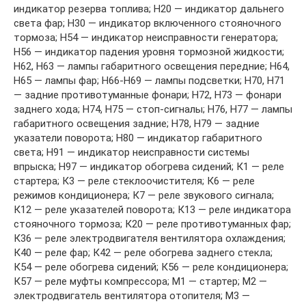
индикатор резерва топлива; Н20 — индикатор дальнего
света фар; Н30 — индикатор включенного стояночного
тормоза; Н54 — индикатор неисправности генератора;
Н56 — индикатор падения уровня тормозной жидкости;
Н62, Н63 — лампы габаритного освещения передние; Н64,
Н65 — лампы фар; Н66-Н69 — лампы подсветки; Н70, Н71
— задние противотуманные фонари; Н72, Н73 — фонари
заднего хода; Н74, Н75 — стоп-сигналы; Н76, Н77 — лампы
габаритного освещения задние; Н78, Н79 — задние
указатели поворота; Н80 — индикатор габаритного
света; Н91 — индикатор неисправности системы
впрыска; Н97 — индикатор обогрева сидений; К1 — реле
стартера; К3 — реле стеклоочистителя; К6 — реле
режимов кондиционера; К7 — реле звукового сигнала;
К12 — реле указателей поворота; К13 — реле индикатора
стояночного тормоза; К20 — реле противотуманных фар;
К36 — реле электродвигателя вентилятора охлаждения;
К40 — реле фар; К42 — реле обогрева заднего стекла;
К54 — реле обогрева сидений; К56 — реле кондиционера;
К57 — реле муфты компрессора; М1 — стартер; М2 —
электродвигатель вентилятора отопителя; М3 —