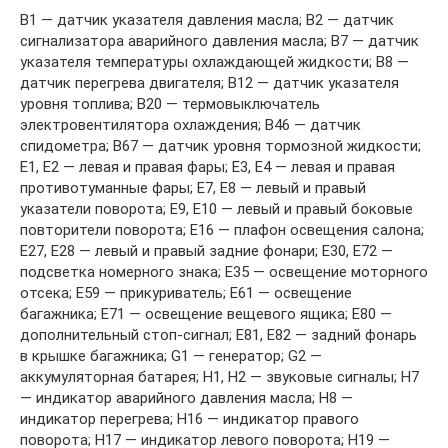
В1 — датчик указателя давления масла; В2 — датчик
сигнализатора аварийного давления масла; В7 — датчик
указателя температуры охлаждающей жидкости; В8 —
датчик перегрева двигателя; В12 — датчик указателя
уровня топлива; В20 — термовыключатель
электровентилятора охлаждения; В46 — датчик
спидометра; В67 — датчик уровня тормозной жидкости;
Е1, Е2 — левая и правая фары; Е3, Е4 — левая и правая
противотуманные фары; Е7, Е8 — левый и правый
указатели поворота; Е9, Е10 — левый и правый боковые
повторители поворота; Е16 — плафон освещения салона;
Е27, Е28 — левый и правый задние фонари; Е30, Е72 —
подсветка номерного знака; Е35 — освещение моторного
отсека; Е59 — прикуриватель; Е61 — освещение
багажника; Е71 — освещение вещевого ящика; Е80 —
дополнительный стоп-сигнал; Е81, Е82 — задний фонарь
в крышке багажника; G1 — генератор; G2 —
аккумуляторная батарея; Н1, Н2 — звуковые сигналы; Н7
— индикатор аварийного давления масла; Н8 —
индикатор перегрева; Н16 — индикатор правого
поворота; Н17 — индикатор левого поворота; Н19 —