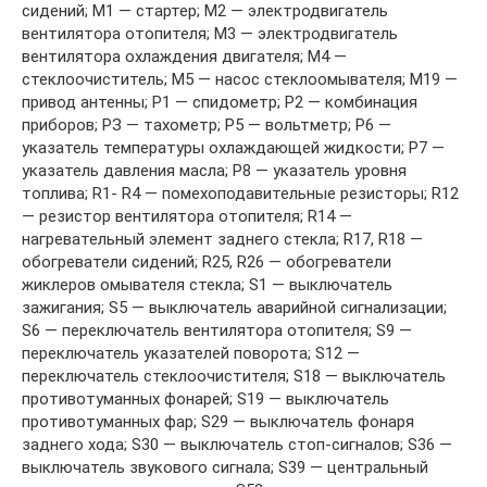
сидений; М1 — стартер; М2 — электродвигатель
вентилятора отопителя; М3 — электродвигатель
вентилятора охлаждения двигателя; М4 —
стеклоочиститель; М5 — насос стеклоомывателя; М19 —
привод антенны; Р1 — спидометр; Р2 — комбинация
приборов; РЗ — тахометр; Р5 — вольтметр; Р6 —
указатель температуры охлаждающей жидкости; Р7 —
указатель давления масла; Р8 — указатель уровня
топлива; R1- R4 — помехоподавительные резисторы; R12
— резистор вентилятора отопителя; R14 —
нагревательный элемент заднего стекла; R17, R18 —
обогреватели сидений; R25, R26 — обогреватели
жиклеров омывателя стекла; S1 — выключатель
зажигания; S5 — выключатель аварийной сигнализации;
S6 — переключатель вентилятора отопителя; S9 —
переключатель указателей поворота; S12 —
переключатель стеклоочистителя; S18 — выключатель
противотуманных фонарей; S19 — выключатель
противотуманных фар; S29 — выключатель фонаря
заднего хода; S30 — выключатель стоп-сигналов; S36 —
выключатель звукового сигнала; S39 — центральный